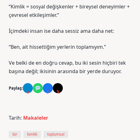
“Kimlik = sosyal değişkenler + bireysel deneyimler +
çevresel etkileşimler.”
İçimdeki insan ise daha sessiz ama daha net:
“Ben, ait hissettiğim yerlerin toplamıyım.”
Ve belki de en doğru cevap, bu iki sesin hiçbiri tek
başına değil; ikisinin arasında bir yerde duruyor.
Paylaş:
✈
f
𝕏
Tarih:
Makaleler
bir
kimlik
toplumsal