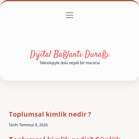
menüyü
Anasayfa
Gizlilik Politikası
Yasal Uyarı
aç
Hakkımızda
Dijital Bağlantı Durağı
Teknolojiyle dolu neşeli bir macera!
Toplumsal kimlik nedir ?
Tarih: Temmuz 8, 2026