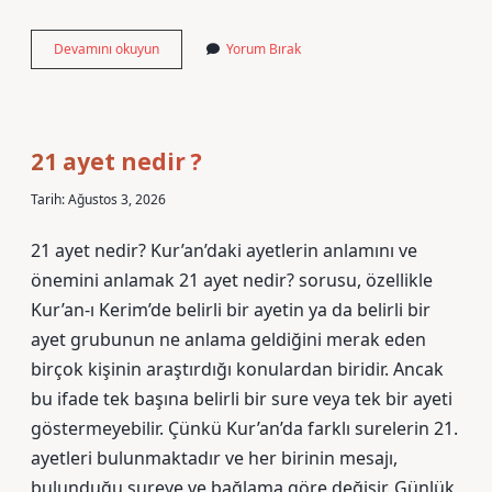
Avanos’un
Devamını okuyun
Yorum Bırak
nüfusu
ne
kadardır
?
21 ayet nedir ?
Tarih: Ağustos 3, 2026
21 ayet nedir? Kur’an’daki ayetlerin anlamını ve
önemini anlamak 21 ayet nedir? sorusu, özellikle
Kur’an-ı Kerim’de belirli bir ayetin ya da belirli bir
ayet grubunun ne anlama geldiğini merak eden
birçok kişinin araştırdığı konulardan biridir. Ancak
bu ifade tek başına belirli bir sure veya tek bir ayeti
göstermeyebilir. Çünkü Kur’an’da farklı surelerin 21.
ayetleri bulunmaktadır ve her birinin mesajı,
bulunduğu sureye ve bağlama göre değişir. Günlük