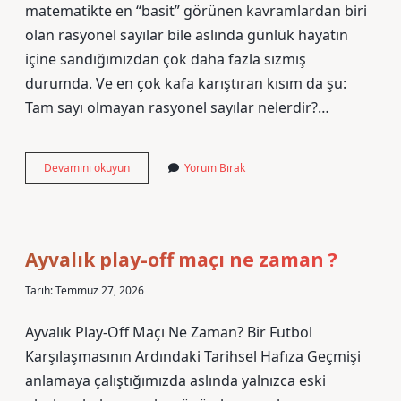
matematikte en “basit” görünen kavramlardan biri
olan rasyonel sayılar bile aslında günlük hayatın
içine sandığımızdan çok daha fazla sızmış
durumda. Ve en çok kafa karıştıran kısım da şu:
Tam sayı olmayan rasyonel sayılar nelerdir?…
Tam
Devamını okuyun
Yorum Bırak
sayı
olmayan
rasyonel
sayılar
nelerdir
Ayvalık play-off maçı ne zaman ?
?
Tarih: Temmuz 27, 2026
Ayvalık Play-Off Maçı Ne Zaman? Bir Futbol
Karşılaşmasının Ardındaki Tarihsel Hafıza Geçmişi
anlamaya çalıştığımızda aslında yalnızca eski