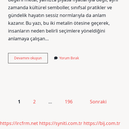
zamanda kültürel semboller, sınıfsal pratikler ve
gündelik hayatın sessiz normlarıyla da anlam
kazanır. Bu yazı, bu iki metalin ötesine geçerek,
insanların neden belirli seçimlere yöneldiğini
anlamaya çalışan…
100.000
Devamını okuyun
Yorum Bırak
liraya
ne
kadar
altın
alınır
?
Yazı
1
2
…
196
Sonraki
sayfalaması
https://ircfrm.net
https://syniti.com.tr
https://bij.com.tr