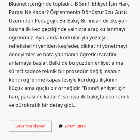
Bluenet içeriğinde topladık. B Sınıfı Ehliyet İçin Harç
Parası Ne Kadar? Öğrenmenin Dönüştürücü Gücü
Üzerinden Pedagojik Bir Bakış Bir insan direksiyon
başına ilk kez geçtiğinde yalnızca araç kullanmayı
öğrenmez. Aynı anda korkularıyla yüzleşir,
reflekslerini yeniden keşfeder, dikkatini yönetmeyi
deneyimler ve hata yapmanın öğretici tarafını
anlamaya başlar. Belki de bu yüzden ehliyet alma
süreci sadece teknik bir prosedür değil; insanın
kendi öğrenme kapasitesiyle kurduğu ilişkinin
küçük ama güçlü bir örneğidir. “B sınıfı ehliyet için
harç parası ne kadar?” sorusu ilk bakışta ekonomik
ve bürokratik bir detay gibi…
2024’te
Devamını okuyun
Yorum Bırak
ehliyet
ve