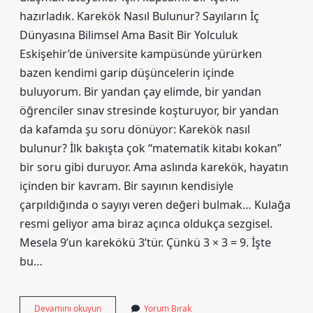
hazırladık. Karekök Nasıl Bulunur? Sayıların İç
Dünyasına Bilimsel Ama Basit Bir Yolculuk
Eskişehir’de üniversite kampüsünde yürürken
bazen kendimi garip düşüncelerin içinde
buluyorum. Bir yandan çay elimde, bir yandan
öğrenciler sınav stresinde koşturuyor, bir yandan
da kafamda şu soru dönüyor: Karekök nasıl
bulunur? İlk bakışta çok “matematik kitabı kokan”
bir soru gibi duruyor. Ama aslında karekök, hayatın
içinden bir kavram. Bir sayının kendisiyle
çarpıldığında o sayıyı veren değeri bulmak… Kulağa
resmi geliyor ama biraz açınca oldukça sezgisel.
Mesela 9’un karekökü 3’tür. Çünkü 3 × 3 = 9. İşte
bu…
Karekök
Devamını okuyun
Yorum Bırak