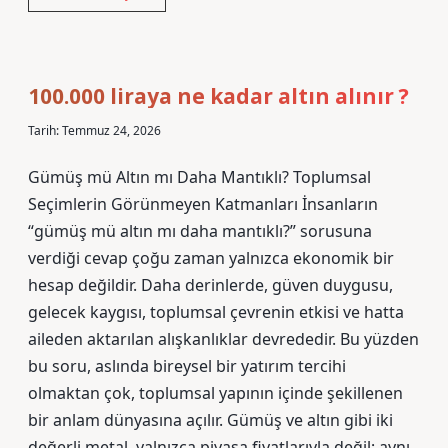
nasıl
bulunur
?
100.000 liraya ne kadar altın alınır ?
Tarih: Temmuz 24, 2026
Gümüş mü Altın mı Daha Mantıklı? Toplumsal
Seçimlerin Görünmeyen Katmanları İnsanların
“gümüş mü altın mı daha mantıklı?” sorusuna
verdiği cevap çoğu zaman yalnızca ekonomik bir
hesap değildir. Daha derinlerde, güven duygusu,
gelecek kaygısı, toplumsal çevrenin etkisi ve hatta
aileden aktarılan alışkanlıklar devrededir. Bu yüzden
bu soru, aslında bireysel bir yatırım tercihi
olmaktan çok, toplumsal yapının içinde şekillenen
bir anlam dünyasına açılır. Gümüş ve altın gibi iki
değerli metal, yalnızca piyasa fiyatlarıyla değil; aynı