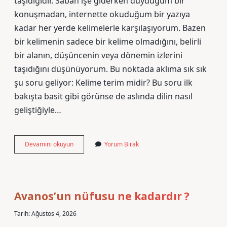
taşıdığıdır. Sabah işe giderken duyduğum bir
konuşmadan, internette okuduğum bir yazıya
kadar her yerde kelimelerle karşılaşıyorum. Bazen
bir kelimenin sadece bir kelime olmadığını, belirli
bir alanın, düşüncenin veya dönemin izlerini
taşıdığını düşünüyorum. Bu noktada aklıma sık sık
şu soru geliyor: Kelime terim midir? Bu soru ilk
bakışta basit gibi görünse de aslında dilin nasıl
geliştiğiyle…
Kelime
Devamını okuyun
Yorum Bırak
terim
midir
?
Avanos’un nüfusu ne kadardır ?
Tarih: Ağustos 4, 2026