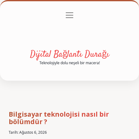
menüyü
Anasayfa
Gizlilik Politikası
Yasal Uyarı
aç
Hakkımızda
Dijital Bağlantı Durağı
Teknolojiyle dolu neşeli bir macera!
Dijital
Bağlantı
Bilgisayar teknolojisi nasıl bir
bölümdür ?
Durağı
Yazılar
Tarih: Ağustos 6, 2026