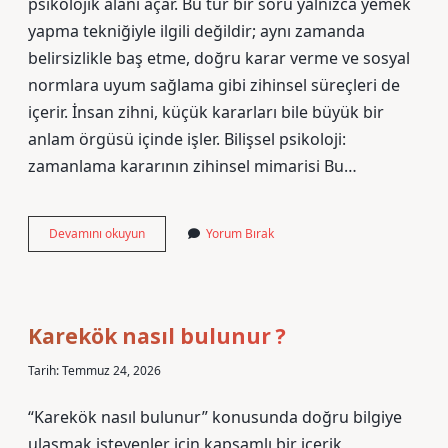
psikolojik alanı açar. Bu tür bir soru yalnızca yemek
yapma tekniğiyle ilgili değildir; aynı zamanda
belirsizlikle baş etme, doğru karar verme ve sosyal
normlara uyum sağlama gibi zihinsel süreçleri de
içerir. İnsan zihni, küçük kararları bile büyük bir
anlam örgüsü içinde işler. Bilişsel psikoloji:
zamanlama kararının zihinsel mimarisi Bu…
Balkabağı
Devamını okuyun
Yorum Bırak
çorbasına
süt
ne
zaman
konur
Karekök nasıl bulunur ?
?
Tarih: Temmuz 24, 2026
“Karekök nasıl bulunur” konusunda doğru bilgiye
ulaşmak isteyenler için kapsamlı bir içerik