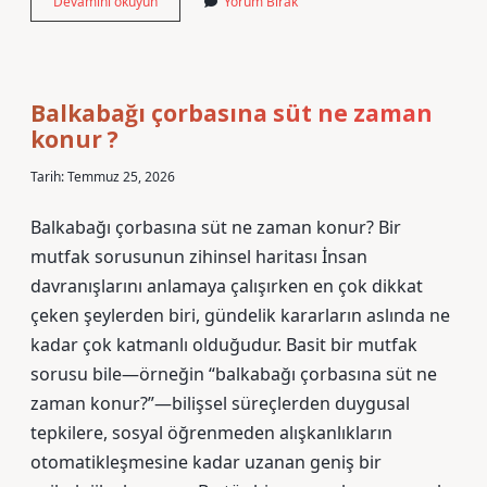
Ayvalık
Devamını okuyun
Yorum Bırak
play-
off
maçı
ne
zaman
Balkabağı çorbasına süt ne zaman
?
konur ?
Tarih: Temmuz 25, 2026
Balkabağı çorbasına süt ne zaman konur? Bir
mutfak sorusunun zihinsel haritası İnsan
davranışlarını anlamaya çalışırken en çok dikkat
çeken şeylerden biri, gündelik kararların aslında ne
kadar çok katmanlı olduğudur. Basit bir mutfak
sorusu bile—örneğin “balkabağı çorbasına süt ne
zaman konur?”—bilişsel süreçlerden duygusal
tepkilere, sosyal öğrenmeden alışkanlıkların
otomatikleşmesine kadar uzanan geniş bir