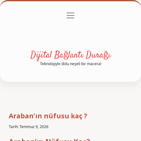
menüyü
Anasayfa
Gizlilik Politikası
Yasal Uyarı
aç
Hakkımızda
Dijital Bağlantı Durağı
Teknolojiyle dolu neşeli bir macera!
Araban’ın nüfusu kaç ?
Tarih: Temmuz 9, 2026