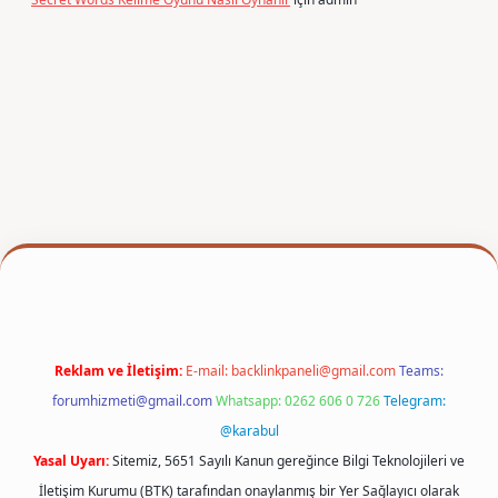
er
Reklam ve İletişim:
E-mail:
backlinkpaneli@gmail.com
Teams:
forumhizmeti@gmail.com
Whatsapp: 0262 606 0 726
Telegram:
@karabul
Yasal Uyarı:
Sitemiz, 5651 Sayılı Kanun gereğince Bilgi Teknolojileri ve
İletişim Kurumu (BTK) tarafından onaylanmış bir Yer Sağlayıcı olarak