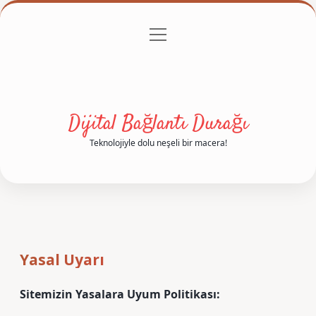
menüyü
Anasayfa
Gizlilik Politikası
Yasal Uyarı
aç
Hakkımızda
Dijital Bağlantı Durağı
Teknolojiyle dolu neşeli bir macera!
Yasal Uyarı
Sitemizin Yasalara Uyum Politikası: