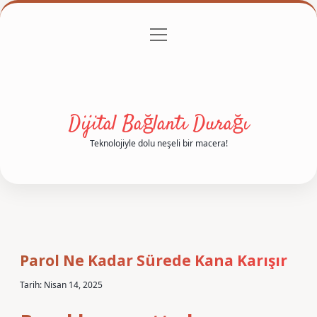
menüyü
Anasayfa
Gizlilik Politikası
Yasal Uyarı
aç
Hakkımızda
Dijital Bağlantı Durağı
Teknolojiyle dolu neşeli bir macera!
Parol Ne Kadar Sürede Kana Karışır
Tarih: Nisan 14, 2025