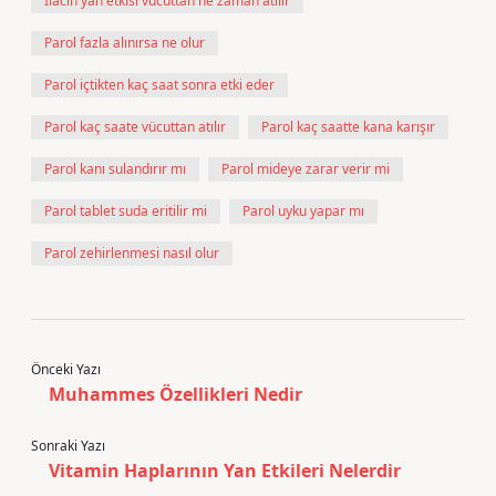
İlacın yan etkisi vücuttan ne zaman atılır
Parol fazla alınırsa ne olur
Parol içtikten kaç saat sonra etki eder
Parol kaç saate vücuttan atılır
Parol kaç saatte kana karışır
Parol kanı sulandırır mı
Parol mideye zarar verir mi
Parol tablet suda eritilir mi
Parol uyku yapar mı
Parol zehirlenmesi nasıl olur
Önceki Yazı
Muhammes Özellikleri Nedir
Sonraki Yazı
Vitamin Haplarının Yan Etkileri Nelerdir