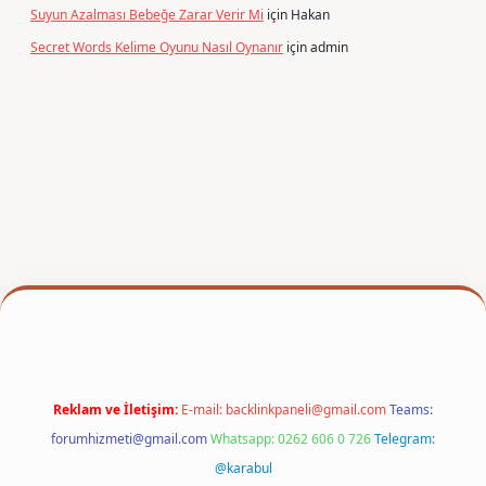
Suyun Azalması Bebeğe Zarar Verir Mi
için
Hakan
Secret Words Kelime Oyunu Nasıl Oynanır
için
admin
per
Reklam ve İletişim:
E-mail:
backlinkpaneli@gmail.com
Teams:
forumhizmeti@gmail.com
Whatsapp: 0262 606 0 726
Telegram:
@karabul