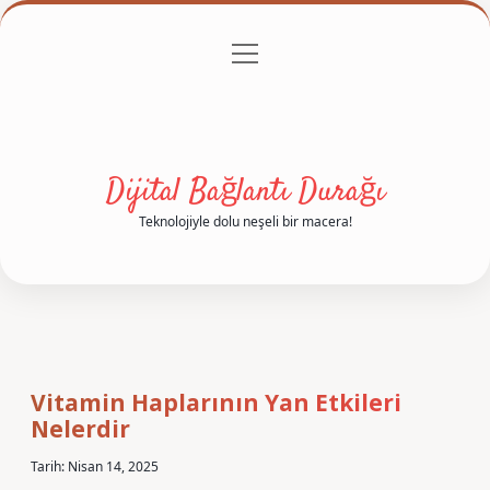
menüyü
Anasayfa
Gizlilik Politikası
Yasal Uyarı
aç
Hakkımızda
Dijital Bağlantı Durağı
Teknolojiyle dolu neşeli bir macera!
Vitamin Haplarının Yan Etkileri
Nelerdir
Tarih: Nisan 14, 2025