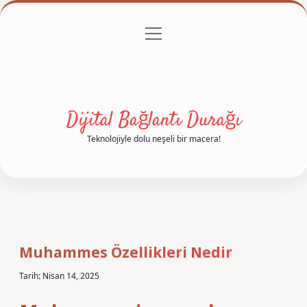
menüyü
Anasayfa
Gizlilik Politikası
Yasal Uyarı
aç
Hakkımızda
Dijital Bağlantı Durağı
Teknolojiyle dolu neşeli bir macera!
Muhammes Özellikleri Nedir
Tarih: Nisan 14, 2025