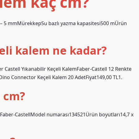
alem kaç cm?
lığı1 – 5 mmMürekkepSu bazlı yazma kapasitesi500 mÜrün
çeli kalem ne kadar?
ber Castell Yıkanabilir Keçeli KalemFaber-Castell 12 Renkte
l Dino Connector Keçeli Kalem 20 AdetFiyat149,00 TL1.
ç cm?
ciFaber-CastellModel numarası134521Ürün boyutları14,7 x