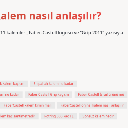
kalem nasıl anlaşılır?
011 kalemleri, Faber-Castell logosu ve “Grip 2011” yazısıyla
k kalem kaç cm
En pahalı kalem ne kadar
alem ne kadar
Faber Castell Grip kaç cm
Faber Castell İsrail ürünü mü
FaberCastell kalem kimin malı
FaberCastell orjinal kalem nasıl anlaşılır
lem kaç santimetredir
Rotring 500 kaç TL
Sonsuz kalem nedir