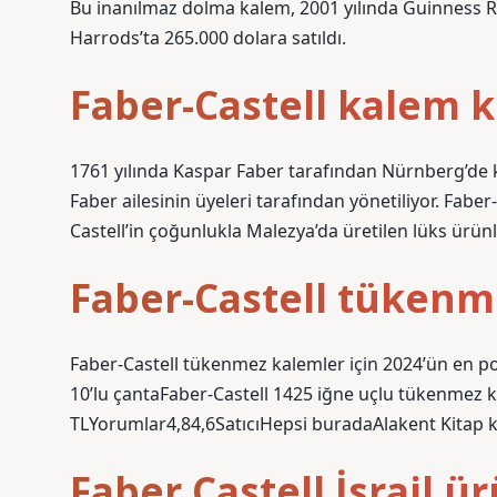
Bu inanılmaz dolma kalem, 2001 yılında Guinness Re
Harrods’ta 265.000 dolara satıldı.
Faber-Castell kalem k
1761 yılında Kaspar Faber tarafından Nürnberg’de 
Faber ailesinin üyeleri tarafından yönetiliyor. Fabe
Castell’in çoğunlukla Malezya’da üretilen lüks ürün
Faber-Castell tükenm
Faber-Castell tükenmez kalemler için 2024’ün en po
10’lu çantaFaber-Castell 1425 iğne uçlu tükenmez ka
TLYorumlar4,84,6SatıcıHepsi buradaAlakent Kitap k
Faber Castell İsrail 