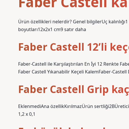
Faber Castell k
Ürün özellikleri nelerdir? Genel bilgilerUç kalın
boyutları12x2x1 cm9 satır daha
Faber Castell 12’li ke
Faber-Castell ile Karşılaştırılan En İyi 12 Renkte Fa
Faber Castell Yıkanabilir Keçeli KalemFaber-Castel
Faber Castell Grip ka
EklenmediAna özellikKırılmazÜrün sertliği2BÜreti
1,2 x 0,1