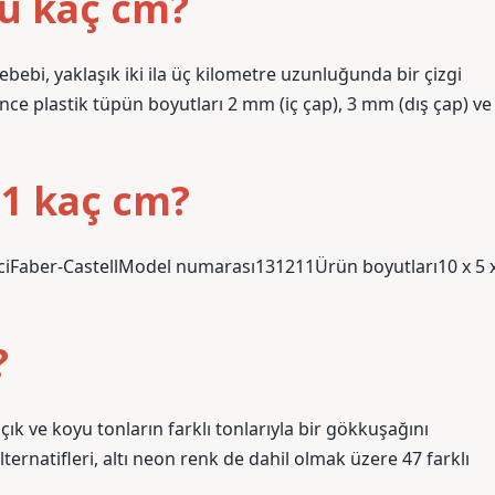
u kaç cm?
i, yaklaşık iki ila üç kilometre uzunluğunda bir çizgi
ince plastik tüpün boyutları 2 mm (iç çap), 3 mm (dış çap) ve
11 kaç cm?
ci‎Faber-CastellModel numarası‎131211Ürün boyutları‎10 x 5 
?
çık ve koyu tonların farklı tonlarıyla bir gökkuşağını
ernatifleri, altı neon renk de dahil olmak üzere 47 farklı