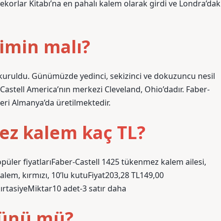
korlar Kitabı’na en pahalı kalem olarak girdi ve Londra’dak
imin malı?
kuruldu. Günümüzde yedinci, sekizinci ve dokuzuncu nesil
r-Castell America’nın merkezi Cleveland, Ohio’dadır. Faber-
leri Almanya’da üretilmektedir.
ez kalem kaç TL?
püler fiyatlarıFaber-Castell 1425 tükenmez kalem ailesi,
lem, kırmızı, 10’lu kutuFiyat203,28 TL149,00
ırtasiyeMiktar10 adet-3 satır daha
ürünü mü?