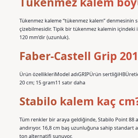
Tükenmez kalem boy
Tükenmez kaleme “tükenmez kalem” denmesinin sebeb
çizebilmesidir. Tipik bir tükenmez kalemin içindeki 
120 mm’dir (uzunluk).
Faber-Castell Grip 20
Ürün özellikleriModel adı‎GRIPÜrün sertliği‎HBÜreti
20 cm; 15 gram11 satır daha
Stabilo kalem kaç cm
Tüm renkler bir araya geldiğinde, Stabilo Point 88 a
andırıyor. 16,8 cm baş uzunluğuna sahip standart alt
ton alternatifi sunuyor.