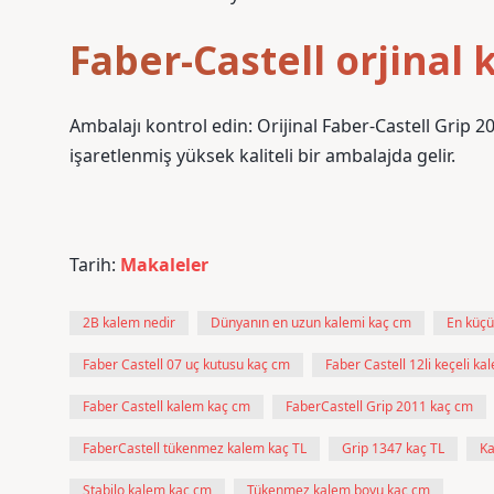
Faber-Castell orjinal 
Ambalajı kontrol edin: Orijinal Faber-Castell Grip 2
işaretlenmiş yüksek kaliteli bir ambalajda gelir.
Tarih:
Makaleler
2B kalem nedir
Dünyanın en uzun kalemi kaç cm
En küçü
Faber Castell 07 uç kutusu kaç cm
Faber Castell 12li keçeli k
Faber Castell kalem kaç cm
FaberCastell Grip 2011 kaç cm
FaberCastell tükenmez kalem kaç TL
Grip 1347 kaç TL
Ka
Stabilo kalem kaç cm
Tükenmez kalem boyu kaç cm