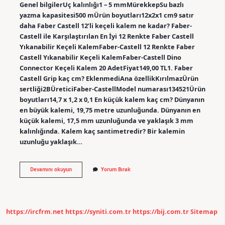
Genel bilgilerUç kalınlığı1 – 5 mmMürekkepSu bazlı
yazma kapasitesi500 mÜrün boyutları12x2x1 cm9 satır
daha Faber Castell 12’li keçeli kalem ne kadar? Faber-
Castell ile Karşılaştırılan En İyi 12 Renkte Faber Castell
Yıkanabilir Keçeli KalemFaber-Castell 12 Renkte Faber
Castell Yıkanabilir Keçeli KalemFaber-Castell Dino
Connector Keçeli Kalem 20 AdetFiyat149,00 TL1. Faber
Castell Grip kaç cm? EklenmediAna özellikKırılmazÜrün
sertliği2BÜreticiFaber-CastellModel numarası134521Ürün
boyutları14,7 x 1,2 x 0,1 En küçük kalem kaç cm? Dünyanın
en büyük kalemi, 19,75 metre uzunluğunda. Dünyanın en
küçük kalemi, 17,5 mm uzunluğunda ve yaklaşık 3 mm
kalınlığında. Kalem kaç santimetredir? Bir kalemin
uzunluğu yaklaşık…
Faber-
Devamını okuyun
Yorum Bırak
Castell
Keçeli
Kalem
Kaç
Cm
https://ircfrm.net
https://syniti.com.tr
https://bij.com.tr
Sitemap