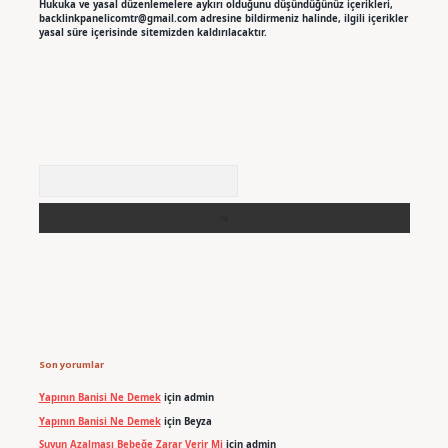
Hukuka ve yasal düzenlemelere aykırı olduğunu düşündüğünüz içerikleri,
backlinkpanelicomtr@gmail.com
adresine bildirmeniz halinde, ilgili içerikler
yasal süre içerisinde sitemizden kaldırılacaktır.
Arama
Son yorumlar
Yapının Banisi Ne Demek
için
admin
Yapının Banisi Ne Demek
için
Beyza
Suyun Azalması Bebeğe Zarar Verir Mi
için
admin