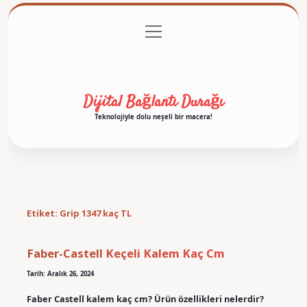
menüyü
Anasayfa
Gizlilik Politikası
Yasal Uyarı
aç
Hakkımızda
Dijital Bağlantı Durağı
Teknolojiyle dolu neşeli bir macera!
Etiket:
Grip 1347 kaç TL
Faber-Castell Keçeli Kalem Kaç Cm
Tarih: Aralık 26, 2024
Faber Castell kalem kaç cm? Ürün özellikleri nelerdir?