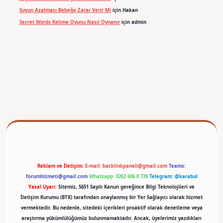
Suyun Azalması Bebeğe Zarar Verir Mi
için
Hakan
Secret Words Kelime Oyunu Nasıl Oynanır
için
admin
betexper
Reklam ve İletişim:
E-mail:
backlinkpaneli@gmail.com
Teams:
forumhizmeti@gmail.com
Whatsapp: 0262 606 0 726
Telegram: @karabul
Yasal Uyarı:
Sitemiz, 5651 Sayılı Kanun gereğince Bilgi Teknolojileri ve
İletişim Kurumu (BTK) tarafından onaylanmış bir Yer Sağlayıcı olarak hizmet
vermektedir. Bu nedenle, sitedeki içerikleri proaktif olarak denetleme veya
araştırma yükümlülüğümüz bulunmamaktadır. Ancak, üyelerimiz yazdıkları