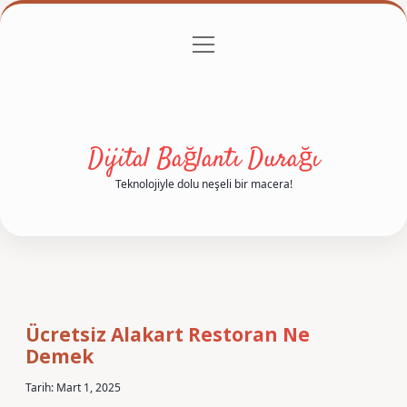
menüyü
Anasayfa
Gizlilik Politikası
Yasal Uyarı
aç
Hakkımızda
Dijital Bağlantı Durağı
Teknolojiyle dolu neşeli bir macera!
Ücretsiz Alakart Restoran Ne
Demek
Tarih: Mart 1, 2025