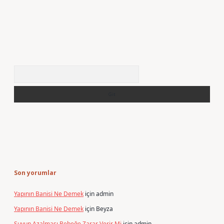
Arama
Son yorumlar
Yapının Banisi Ne Demek
için
admin
Yapının Banisi Ne Demek
için
Beyza
Suyun Azalması Bebeğe Zarar Verir Mi
için
admin