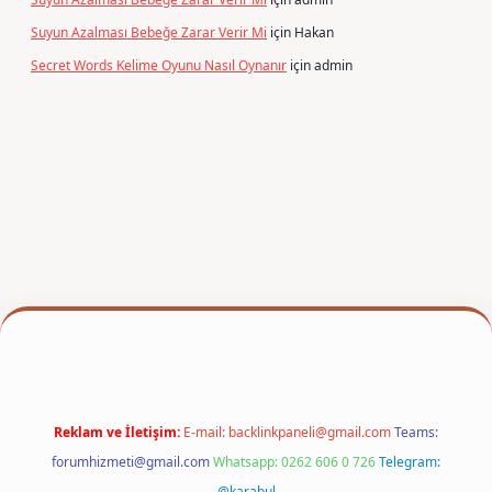
Suyun Azalması Bebeğe Zarar Verir Mi
için
Hakan
Secret Words Kelime Oyunu Nasıl Oynanır
için
admin
xper
Reklam ve İletişim:
E-mail:
backlinkpaneli@gmail.com
Teams:
forumhizmeti@gmail.com
Whatsapp: 0262 606 0 726
Telegram:
@karabul