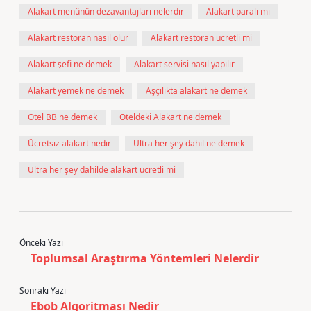
Alakart menünün dezavantajları nelerdir
Alakart paralı mı
Alakart restoran nasıl olur
Alakart restoran ücretli mi
Alakart şefi ne demek
Alakart servisi nasıl yapılır
Alakart yemek ne demek
Aşçılıkta alakart ne demek
Otel BB ne demek
Oteldeki Alakart ne demek
Ücretsiz alakart nedir
Ultra her şey dahil ne demek
Ultra her şey dahilde alakart ücretli mi
Önceki Yazı
Toplumsal Araştırma Yöntemleri Nelerdir
Sonraki Yazı
Ebob Algoritması Nedir