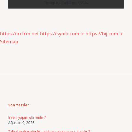
https://ircfrm.net
https://syniti.com.tr
https://bij.com.tr
Sitemap
Sidebar
Son Yazılar
lı ve li yapım eki midir ?
Ağustos 9, 2026
Tahsil muhasebe fişi nedir ve ne zaman kullanılır ?