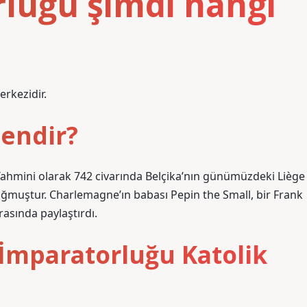
luğu şimdi hangi
erkezidir.
tendir?
 Tahmini olarak 742 civarında Belçika’nın günümüzdeki Liège
ğmuştur. Charlemagne’ın babası Pepin the Small, bir Frank
rasında paylaştırdı.
İmparatorluğu Katolik