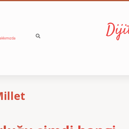
Dij
akkımızda
illet