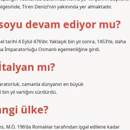
ölgesinde, Tiren Denizi’nin yakınında yer almaktadır.
soyu devam ediyor mu?
rihi 4 Eylül 476’dır. Yaklaşık bin yıl sonra, 1453’te, daha
ma İmparatorluğu Osmanlı egemenliğine girdi.
talyan mı?
mparatorluk, zamanla dünyanın en büyük
 bin yıl varlığını sürdürdü.
ngi ülke?
s, M.Ö. 196’da Romalılar tarafından işgal edilene kadar