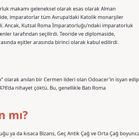
rluk makamı geleneksel olarak esas olarak Alman
side, imparatorlar tüm Avrupa’daki Katolik monarşiler
irdi. Ancak, Kutsal Roma İmparatorluğu’ndaki imparatorluk
ler tarafından seçilirdi. Teoride ve diplomaside,
ında eşitler arasında birinci olarak kabul edilirdi.
ı” olarak anılan bir Cermen lideri olan Odoacer’in isyan edip
6’da nihayet çöktü. Bu, genellikle Batı Roma
n mı?
ğu ya da kısaca Bizans, Geç Antik Çağ ve Orta Çağ boyunc