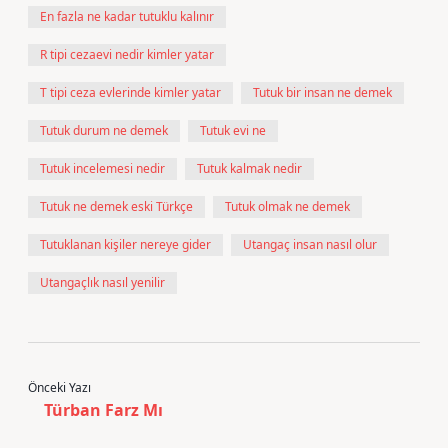
En fazla ne kadar tutuklu kalınır
R tipi cezaevi nedir kimler yatar
T tipi ceza evlerinde kimler yatar
Tutuk bir insan ne demek
Tutuk durum ne demek
Tutuk evi ne
Tutuk incelemesi nedir
Tutuk kalmak nedir
Tutuk ne demek eski Türkçe
Tutuk olmak ne demek
Tutuklanan kişiler nereye gider
Utangaç insan nasıl olur
Utangaçlık nasıl yenilir
Önceki Yazı
Türban Farz Mı