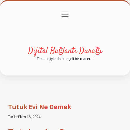
menüyü
Anasayfa
Gizlilik Politikası
Yasal Uyarı
aç
Hakkımızda
Dijital Bağlantı Durağı
Teknolojiyle dolu neşeli bir macera!
Tutuk Evi Ne Demek
Tarih: Ekim 18, 2024