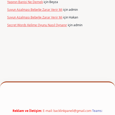
Yapının Banisi Ne Demek
için
Beyza
Suyun Azalması Bebeğe Zarar Verir Mi
için
admin
Suyun Azalması Bebeğe Zarar Verir Mi
için
Hakan
Secret Words Kelime Oyunu Nasıl Oynanır
için
admin
per
Reklam ve İletişim:
E-mail:
backlinkpaneli@gmail.com
Teams: