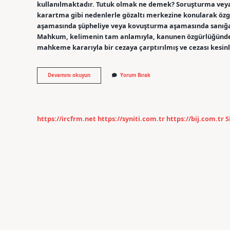
kullanılmaktadır. Tutuk olmak ne demek? Soruşturma vey
karartma gibi nedenlerle gözaltı merkezine konularak özgür
aşamasında şüpheliye veya kovuşturma aşamasında sanığa u
Mahkum, kelimenin tam anlamıyla, kanunen özgürlüğünden
mahkeme kararıyla bir cezaya çarptırılmış ve cezası kesinle
Tutuk
Devamını okuyun
Yorum Bırak
Evi
Ne
Demek
https://ircfrm.net
https://syniti.com.tr
https://bij.com.tr
S