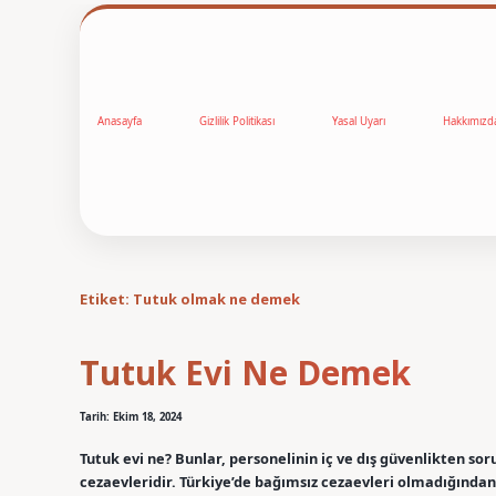
Anasayfa
Gizlilik Politikası
Yasal Uyarı
Hakkımızd
Etiket:
Tutuk olmak ne demek
Tutuk Evi Ne Demek
Tarih: Ekim 18, 2024
Tutuk evi ne? Bunlar, personelinin iç ve dış güvenlikten s
cezaevleridir. Türkiye’de bağımsız cezaevleri olmadığından