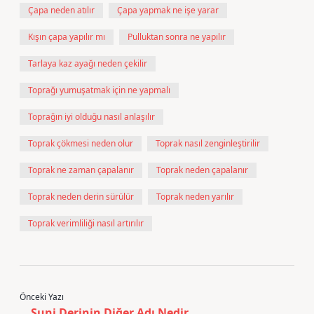
Çapa neden atılır
Çapa yapmak ne işe yarar
Kışın çapa yapılır mı
Pulluktan sonra ne yapılır
Tarlaya kaz ayağı neden çekilir
Toprağı yumuşatmak için ne yapmalı
Toprağın iyi olduğu nasıl anlaşılır
Toprak çökmesi neden olur
Toprak nasıl zenginleştirilir
Toprak ne zaman çapalanır
Toprak neden çapalanır
Toprak neden derin sürülür
Toprak neden yarılır
Toprak verimliliği nasıl artırılır
Önceki Yazı
Suni Derinin Diğer Adı Nedir