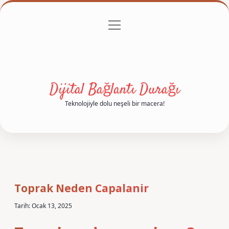
menüyü
Anasayfa
Gizlilik Politikası
Yasal Uyarı
aç
Hakkımızda
Dijital Bağlantı Durağı
Teknolojiyle dolu neşeli bir macera!
Toprak Neden Capalanir
Tarih: Ocak 13, 2025