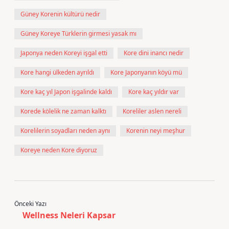
Güney Korenin kültürü nedir
Güney Koreye Türklerin girmesi yasak mı
Japonya neden Koreyi işgal etti
Kore dini inancı nedir
Kore hangi ülkeden ayrıldı
Kore Japonyanın köyü mü
Kore kaç yıl Japon işgalinde kaldı
Kore kaç yıldır var
Korede kölelik ne zaman kalktı
Koreliler aslen nereli
Korelilerin soyadları neden aynı
Korenin neyi meşhur
Koreye neden Kore diyoruz
Önceki Yazı
Wellness Neleri Kapsar