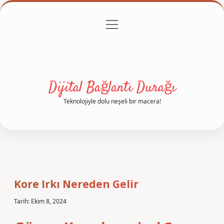
menüyü
Anasayfa
Gizlilik Politikası
Yasal Uyarı
aç
Hakkımızda
Dijital Bağlantı Durağı
Teknolojiyle dolu neşeli bir macera!
Kore Irkı Nereden Gelir
Tarih: Ekim 8, 2024