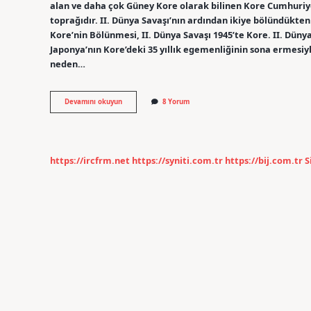
alan ve daha çok Güney Kore olarak bilinen Kore Cumhuriyet
toprağıdır. II. Dünya Savaşı’nın ardından ikiye bölündükte
Kore’nin Bölünmesi, II. Dünya Savaşı 1945’te Kore. II. Düny
Japonya’nın Kore’deki 35 yıllık egemenliğinin sona ermesi
neden…
Kore
Devamını okuyun
8 Yorum
Irkı
Nereden
Gelir
https://ircfrm.net
https://syniti.com.tr
https://bij.com.tr
S