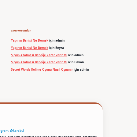
Son yorumlar
Yapının Banisi Ne Demek
için
admin
Yapının Banisi Ne Demek
için
Beyza
Suyun Azalması Bebeğe Zarar Verir Mi
için
admin
Suyun Azalması Bebeğe Zarar Verir Mi
için
Hakan
Secret Words Kelime Oyunu Nasıl Oynanır
için
admin
egram: @karabul