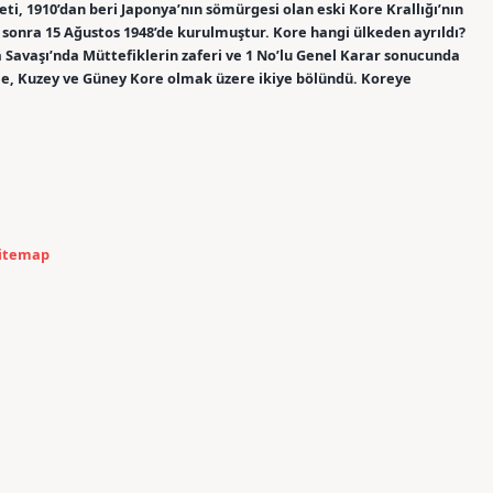
i, 1910’dan beri Japonya’nın sömürgesi olan eski Kore Krallığı’nın
n sonra 15 Ağustos 1948’de kurulmuştur. Kore hangi ülkeden ayrıldı?
a Savaşı’nda Müttefiklerin zaferi ve 1 No’lu Genel Karar sonucunda
yle, Kuzey ve Güney Kore olmak üzere ikiye bölündü. Koreye
itemap