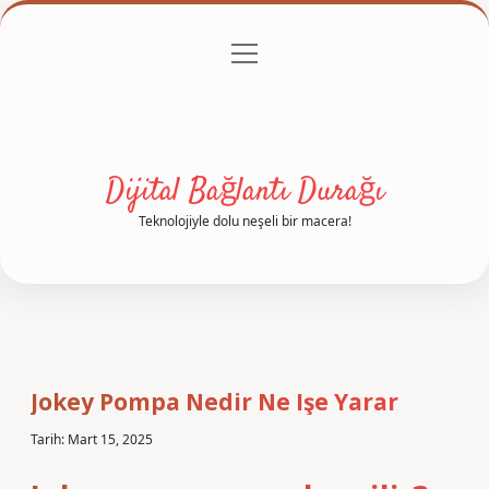
menüyü
Anasayfa
Gizlilik Politikası
Yasal Uyarı
aç
Hakkımızda
Dijital Bağlantı Durağı
Teknolojiyle dolu neşeli bir macera!
Jokey Pompa Nedir Ne Işe Yarar
Tarih: Mart 15, 2025