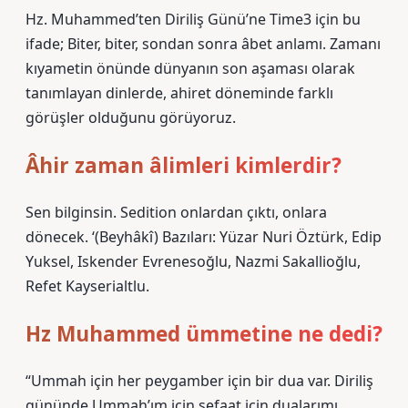
Hz. Muhammed’ten Diriliş Günü’ne Time3 için bu
ifade; Biter, biter, sondan sonra âbet anlamı. Zamanı
kıyametin önünde dünyanın son aşaması olarak
tanımlayan dinlerde, ahiret döneminde farklı
görüşler olduğunu görüyoruz.
Âhir zaman âlimleri kimlerdir?
Sen bilginsin. Sedition onlardan çıktı, onlara
dönecek. ‘(Beyhâkî) Bazıları: Yüzar Nuri Öztürk, Edip
Yuksel, Iskender Evrenesoğlu, Nazmi Sakallioğlu,
Refet Kayserialtlu.
Hz Muhammed ümmetine ne dedi?
“Ummah için her peygamber için bir dua var. Diriliş
gününde Ummah’ım için şefaat için dualarımı