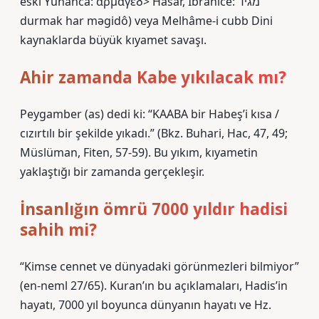
eski Yunanca: ἁρμαγεδ> Hasar, İbranice: מגיד
durmak har məgidô) veya Melhâme-i cubb Dini
kaynaklarda büyük kıyamet savaşı.
Ahir zamanda Kabe yıkılacak mı?
Peygamber (as) dedi ki: “KAABA bir Habeş’i kısa /
cızırtılı bir şekilde yıkadı.” (Bkz. Buhari, Hac, 47, 49;
Müslüman, Fiten, 57-59). Bu yıkım, kıyametin
yaklaştığı bir zamanda gerçekleşir.
İnsanlığın ömrü 7000 yıldır hadisi
sahih mi?
“Kimse cennet ve dünyadaki görünmezleri bilmiyor”
(en-neml 27/65). Kuran’ın bu açıklamaları, Hadis’in
hayatı, 7000 yıl boyunca dünyanın hayatı ve Hz.