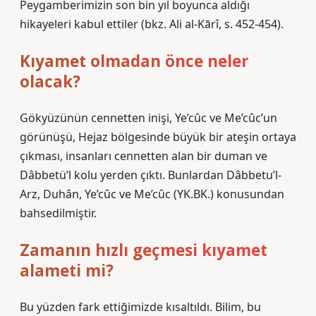
Peygamberimizin son bin yıl boyunca aldığı
hikayeleri kabul ettiler (bkz. Ali al-Kārî, s. 452-454).
Kıyamet olmadan önce neler
olacak?
Gökyüzünün cennetten inişi, Ye’cûc ve Me’cûc’un
görünüşü, Hejaz bölgesinde büyük bir ateşin ortaya
çıkması, insanları cennetten alan bir duman ve
Dâbbetü’l kolu yerden çıktı. Bunlardan Dâbbetu’l-
Arz, Duhân, Ye’cûc ve Me’cûc (YK.BK.) konusundan
bahsedilmiştir.
Zamanın hızlı geçmesi kıyamet
alameti mi?
Bu yüzden fark ettiğimizde kısaltıldı. Bilim, bu