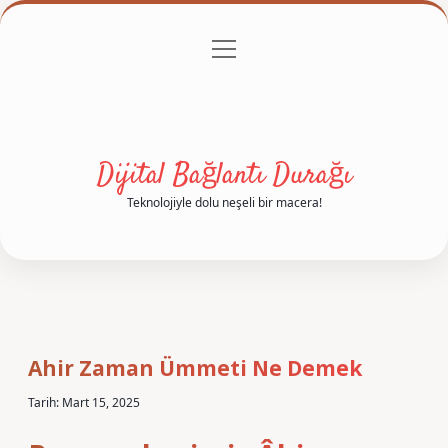
menüyü
Anasayfa
Gizlilik Politikası
Yasal Uyarı
aç
Hakkımızda
Dijital Bağlantı Durağı
Teknolojiyle dolu neşeli bir macera!
Ahir Zaman Ümmeti Ne Demek
Tarih: Mart 15, 2025