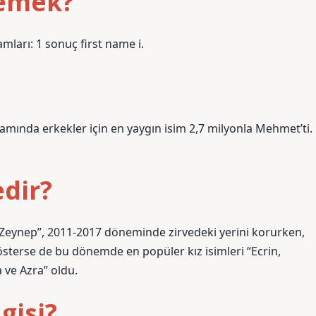
demek?
amları: 1 sonuç first name i.
amında erkekler için en yaygın isim 2,7 milyonla Mehmet’ti.
edir?
“Zeynep”, 2011-2017 döneminde zirvedeki yerini korurken,
 gösterse de bu dönemde en popüler kız isimleri “Ecrin,
 ve Azra” oldu.
gisi?