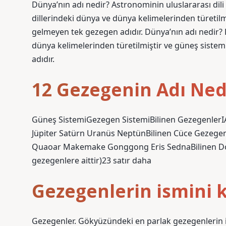
Dünya’nın adı nedir? Astronominin uluslararası dili 
dillerindeki dünya ve dünya kelimelerinden türeti
gelmeyen tek gezegen adıdır. Dünya’nın adı nedir? D
dünya kelimelerinden türetilmiştir ve güneş sist
adıdır.
12 Gezegenin Adı Ned
Güneş SistemiGezegen SistemiBilinen GezegenlerIA
Jüpiter Satürn Uranüs NeptünBilinen Cüce Gezegen
Quaoar Makemake Gonggong Eris SednaBilinen Doğa
gezegenlere aittir)23 satır daha
Gezegenlerin ismini 
Gezegenler. Gökyüzündeki en parlak gezegenlerin isi