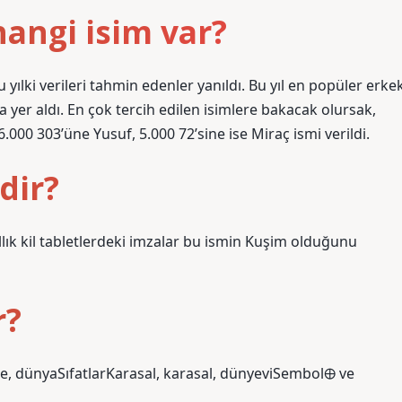
hangi isim var?
yılki verileri tahmin edenler yanıldı. Bu yıl en popüler erke
a yer aldı. En çok tercih edilen isimlere bakacak olursak,
.000 303’üne Yusuf, 5.000 72’sine ise Miraç ismi verildi.
dir?
llık kil tabletlerdeki imzalar bu ismin Kuşim olduğunu
r?
e, dünyaSıfatlarKarasal, karasal, dünyeviSembol🜨 ve