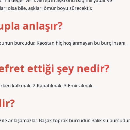
arına değer verir. Akrep’in aşkı onu bağımlı yapar ve
ları olsa bile, aşkları ömür boyu sürecektir.
pla anlaşır?
bunun burcudur. Kaostan hiç hoşlanmayan bu burç insanı,
ret ettiği şey nedir?
 erken kalkmak. 2-Kapatılmak. 3-Emir almak.
ir?
y ile anlaşamazlar. Başak toprak burcudur. Balık su burcudur