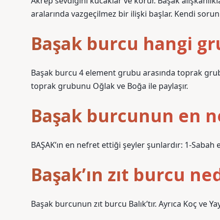
Akrep sevdiğini kucaklar ve korur. Başak alışkanlıkl
aralarında vazgeçilmez bir ilişki başlar. Kendi sorun
Başak burcu hangi gru
Başak burcu 4 element grubu arasında toprak gru
toprak grubunu Oğlak ve Boğa ile paylaşır.
Başak burcunun en nef
BAŞAK’ın en nefret ettiği şeyler şunlardır: 1-Sabah
Başak’ın zıt burcu ned
Başak burcunun zıt burcu Balık’tır. Ayrıca Koç ve Ya