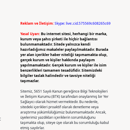
Reklam ve İletişim:
Skype: live:.cid.575569c608265c69
Yasal Uyarı:
Bu internet sitesi, herhangi bir marka,
kurum veya şahıs şirketi ile hiçbir bağlantısı
n
bulunmamaktadır. Sitede yalnızca kendi
hazırladığımız makaleler paylaşılmaktadır. Burada
yer alan içerikler haber niteliği taşımamakta olup,
gerçek kurum ve kişiler hakkında paylaşım
yapılmamaktadır. Gerçek kurum ve kişiler ile isim
benzerlikleri tamamen tesadüfidir. Sitemizdeki
bilgiler taslak halindedir ve tavsiye niteliği
taşımazlar.
Sitemiz, 5651 Sayılı Kanun gereğince Bilgi Teknolojileri
ve İletişim Kurumu (BTK) tarafından onaylanmış bir Yer
Sağlayıcı olarak hizmet vermektedir. Bu nedenle,
sitedeki içerikleri proaktif olarak denetleme veya
araştırma yükümlülüğümüz bulunmamaktadır. Ancak,
üyelerimiz yazdıkları içeriklerin sorumluluğunu
t
taşımakta olup, siteye üye olarak bu sorumluluğu kabul
etmiş sayılırlar.