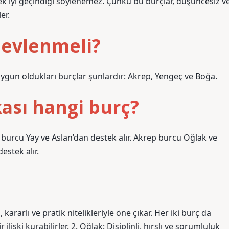
 pek iyi geçindiği söylenemez. Çünkü bu burçlar, düşüncesiz v
er.
 evlenmeli?
e uygun oldukları burçlar şunlardır: Akrep, Yengeç ve Boğa.
ası hangi burç?
 burcu Yay ve Aslan’dan destek alır. Akrep burcu Oğlak ve
estek alır.
kararlı ve pratik nitelikleriyle öne çıkar. Her iki burç da
ilişki kurabilirler. 2. Oğlak: Disiplinli, hırslı ve sorumluluk