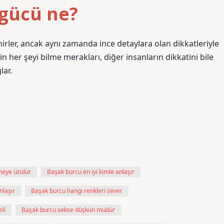
 gücü ne?
ilinirler, ancak aynı zamanda ince detaylara olan dikkatleriyle
in her şeyi bilme merakları, diğer insanların dikkatini bile
lar.
neye üzülür
Başak burcu en iyi kimle anlaşır
nlaşır
Başak burcu hangi renkleri sever
li
Başak burcu sekse düşkün müdür