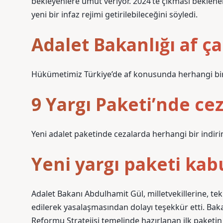
bekleyenlere umut veriyor. 2024’te çıkması beklen
yeni bir infaz rejimi getirilebileceğini söyledi.
Adalet Bakanlığı af ça
Hükümetimiz Türkiye’de af konusunda herhangi bir
9 Yargı Paketi’nde cez
Yeni adalet paketinde cezalarda herhangi bir indi
Yeni yargı paketi kabu
Adalet Bakanı Abdulhamit Gül, milletvekillerine, tek
edilerek yasalaşmasından dolayı teşekkür etti. Bak
Reformu Stratejisi temelinde hazırlanan ilk paketin G