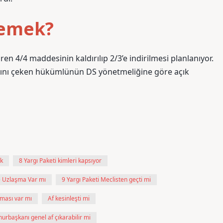
demek?
n 4/4 maddesinin kaldırılıp 2/3’e indirilmesi planlanıyor.
40’ını çeken hükümlünün DS yönetmeliğine göre açık
ak
8 Yargı Paketi kimleri kapsıyor
e Uzlaşma Var mı
9 Yargı Paketi Meclisten geçti mi
şması var mı
Af kesinleşti mi
rbaşkanı genel af çıkarabilir mi