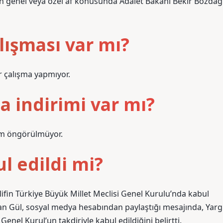
en genel veya özel af konusunda Adalet Bakanı Bekir Bozdağ
lışması var mı?
 çalışma yapmıyor.
a indirimi var mı?
rim öngörülmüyor.
l edildi mi?
lifin Türkiye Büyük Millet Meclisi Genel Kurulu’nda kabul
an Gül, sosyal medya hesabından paylaştığı mesajında, Yarg
enel Kurul’un takdiriyle kabul edildiğini belirtti.