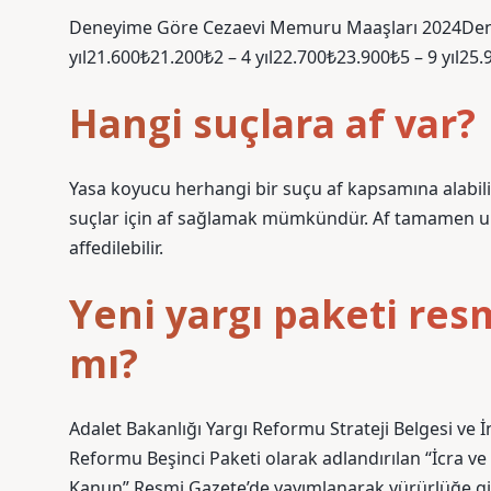
Deneyime Göre Cezaevi Memuru Maaşları 2024Den
yıl21.600₺21.200₺2 – 4 yıl22.700₺23.900₺5 – 9 yıl25
Hangi suçlara af var?
Yasa koyucu herhangi bir suçu af kapsamına alabilir
suçlar için af sağlamak mümkündür. Af tamamen ulus
affedilebilir.
Yeni yargı paketi re
mı?
Adalet Bakanlığı Yargı Reformu Strateji Belgesi ve 
Reformu Beşinci Paketi olarak adlandırılan “İcra ve
Kanun” Resmi Gazete’de yayımlanarak yürürlüğe gi