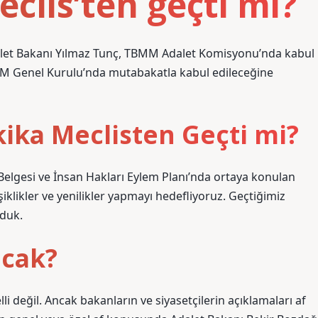
eclis’ten geçti mi?
et Bakanı Yılmaz Tunç, TBMM Adalet Komisyonu’nda kabul
MM Genel Kurulu’nda mutabakatla kabul edileceğine
kika Meclisten Geçti mi?
 Belgesi ve İnsan Hakları Eylem Planı’nda ortaya konulan
likler ve yenilikler yapmayı hedefliyoruz. Geçtiğimiz
yduk.
acak?
li değil. Ancak bakanların ve siyasetçilerin açıklamaları af