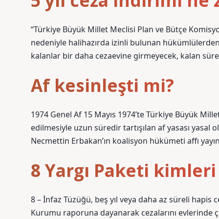
5 yıl ceza indirimi n
“Türkiye Büyük Millet Meclisi Plan ve Bütçe Komisy
nedeniyle halihazırda izinli bulunan hükümlülerden 
kalanlar bir daha cezaevine girmeyecek, kalan süre
Af kesinleşti mi?
1974 Genel Af 15 Mayıs 1974’te Türkiye Büyük Millet
edilmesiyle uzun süredir tartışılan af yasası yasal o
Necmettin Erbakan’ın koalisyon hükümeti affı yayınl
8 Yargı Paketi kimleri
8 – İnfaz Tüzüğü, beş yıl veya daha az süreli hapis c
Kurumu raporuna dayanarak cezalarını evlerinde çe