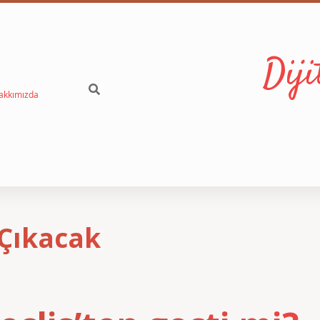
Dij
akkımızda
Çıkacak