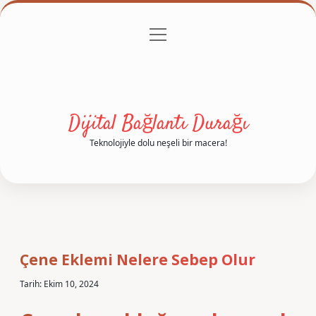
menüyü
Anasayfa
Gizlilik Politikası
Yasal Uyarı
aç
Hakkımızda
Dijital Bağlantı Durağı
Teknolojiyle dolu neşeli bir macera!
Çene Eklemi Nelere Sebep Olur
Tarih: Ekim 10, 2024