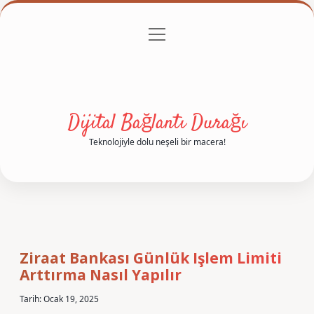
menüyü
Anasayfa
Gizlilik Politikası
Yasal Uyarı
aç
Hakkımızda
Dijital Bağlantı Durağı
Teknolojiyle dolu neşeli bir macera!
Ziraat Bankası Günlük Işlem Limiti
Arttırma Nasıl Yapılır
Tarih: Ocak 19, 2025