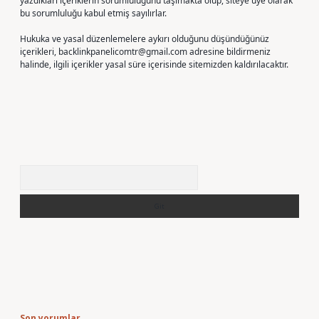
yazdıkları içeriklerin sorumluluğunu taşımakta olup, siteye üye olarak
bu sorumluluğu kabul etmiş sayılırlar.
Hukuka ve yasal düzenlemelere aykırı olduğunu düşündüğünüz
içerikleri,
backlinkpanelicomtr@gmail.com
adresine bildirmeniz
halinde, ilgili içerikler yasal süre içerisinde sitemizden kaldırılacaktır.
Arama
Son yorumlar