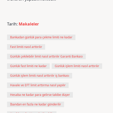
Tarih:
Makaleler
Bankadan günlük para çekme limiti ne kadar
Fast limiti nasıl arttırılır
Günlük çekilebilir limit nasıl arttırılır Garanti Bankası
Günlük fast limiti ne kadar
Günlük işlem limiti nasıl arttırılır
Günlük işlem limiti nasıl arttırılır iş bankası
Havale ve EFT limit arttırma nasıl yapılır
Hesaba ne kadar para gelirse takibe düşer
İbandan en fazla ne kadar gönderilir