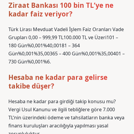
Ziraat Bankası 100 bin TL’ye ne
kadar faiz veriyor?
Türk Lirası Mevduat Vadeli İşlem Faiz Oranları Vade
Grupları 0,00 – 999,99 TL100.000 TL ve Üzeri101 –
180 Gün%0,001%40,00181 – 364
Gün%0,001%35,00365 – 400 Gün%0,001%35,00401 –
730 Gün%0,001%6.
Hesaba ne kadar para gelirse
takibe düşer?
Hesaba ne kadar para girdiği takip konusu mu?
Vergi Usul Kanunu ve ilgili tebliğlere göre 7.000
TL’nin üzerindeki ödeme ve tahsilatların banka veya
finans kuruluşları aracılığıyla yapılması yasal
zorunluluktur.