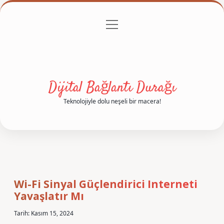
menüyü
Anasayfa
Gizlilik Politikası
Yasal Uyarı
aç
Hakkımızda
Dijital Bağlantı Durağı
Teknolojiyle dolu neşeli bir macera!
Wi-Fi Sinyal Güçlendirici Interneti
Yavaşlatır Mı
Tarih: Kasım 15, 2024