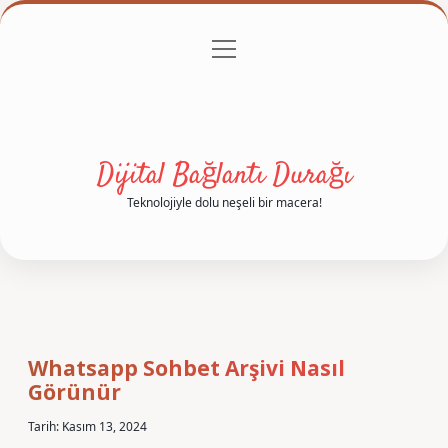
menüyü
Anasayfa
Gizlilik Politikası
Yasal Uyarı
aç
Hakkımızda
Dijital Bağlantı Durağı
Teknolojiyle dolu neşeli bir macera!
Whatsapp Sohbet Arşivi Nasıl
Görünür
Tarih: Kasım 13, 2024