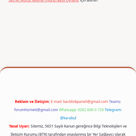
Secret Words Kelime Oyunu Nasıl Oynanır
için
admin
betexper
Reklam ve İletişim:
E-mail:
backlinkpaneli@gmail.com
Teams:
forumhizmeti@gmail.com
Whatsapp: 0262 606 0 726
Telegram:
@karabul
Yasal Uyarı:
Sitemiz, 5651 Sayılı Kanun gereğince Bilgi Teknolojileri ve
İletişim Kurumu (BTK) tarafından onaylanmış bir Yer Sağlayıcı olarak