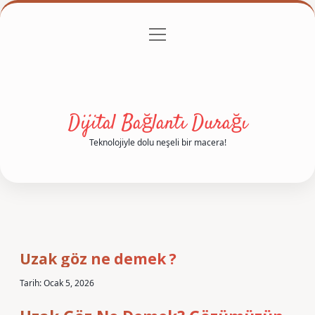
menüyü
Anasayfa
Gizlilik Politikası
Yasal Uyarı
aç
Hakkımızda
Dijital Bağlantı Durağı
Teknolojiyle dolu neşeli bir macera!
Uzak göz ne demek ?
Tarih: Ocak 5, 2026