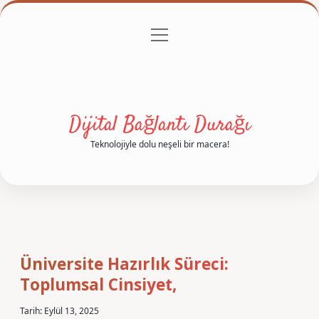
menüyü
Anasayfa
Gizlilik Politikası
Yasal Uyarı
aç
Hakkımızda
Dijital Bağlantı Durağı
Teknolojiyle dolu neşeli bir macera!
Üniversite Hazırlık Süreci:
Toplumsal Cinsiyet,
Tarih: Eylül 13, 2025