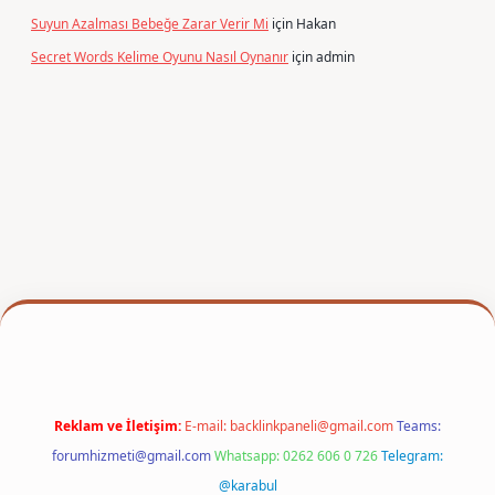
Suyun Azalması Bebeğe Zarar Verir Mi
için
Hakan
Secret Words Kelime Oyunu Nasıl Oynanır
için
admin
texper
Reklam ve İletişim:
E-mail:
backlinkpaneli@gmail.com
Teams:
forumhizmeti@gmail.com
Whatsapp: 0262 606 0 726
Telegram:
@karabul