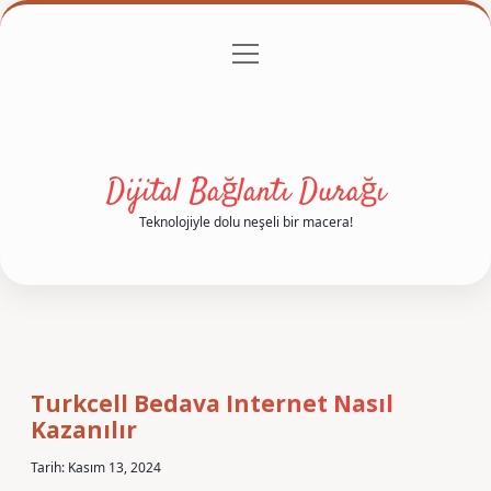
menüyü
Anasayfa
Gizlilik Politikası
Yasal Uyarı
aç
Hakkımızda
Dijital Bağlantı Durağı
Teknolojiyle dolu neşeli bir macera!
Turkcell Bedava Internet Nasıl
Kazanılır
Tarih: Kasım 13, 2024