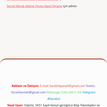
Secret Words Kelime Oyunu Nasıl Oynanır
için
admin
xper
Reklam ve İletişim:
E-mail:
backlinkpaneli@gmail.com
Teams:
forumhizmeti@gmail.com
Whatsapp: 0262 606 0 726
Telegram:
@karabul
Yasal Uyarı:
Sitemiz, 5651 Sayılı Kanun gereğince Bilgi Teknolojileri ve