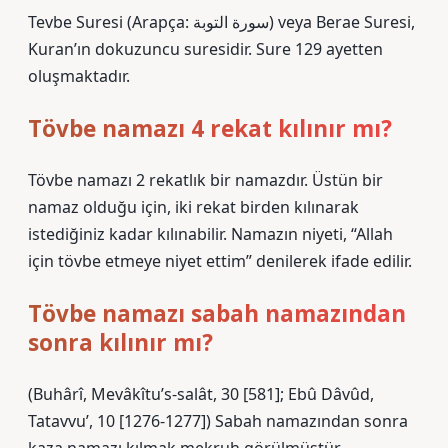
Tevbe Suresi (Arapça: سورة التوبة) veya Berae Suresi,
Kuran’ın dokuzuncu suresidir. Sure 129 ayetten
oluşmaktadır.
Tövbe namazı 4 rekat kılınır mı?
Tövbe namazı 2 rekatlık bir namazdır. Üstün bir
namaz olduğu için, iki rekat birden kılınarak
istediğiniz kadar kılınabilir. Namazın niyeti, “Allah
için tövbe etmeye niyet ettim” denilerek ifade edilir.
Tövbe namazı sabah namazından
sonra kılınır mı?
(Buhârî, Mevâkîtu’s-salât, 30 [581]; Ebû Dâvûd,
Tatavvu’, 10 [1276-1277]) Sabah namazından sonra