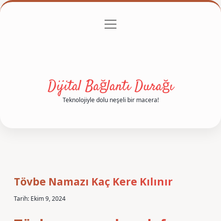
menüyü
Anasayfa
Gizlilik Politikası
Yasal Uyarı
aç
Hakkımızda
Dijital Bağlantı Durağı
Teknolojiyle dolu neşeli bir macera!
Tövbe Namazı Kaç Kere Kılınır
Tarih: Ekim 9, 2024