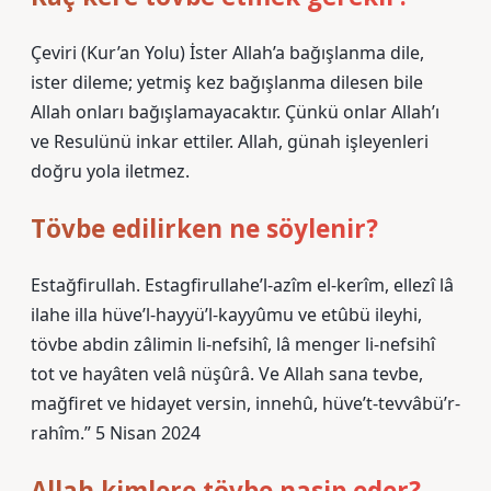
Çeviri (Kur’an Yolu) İster Allah’a bağışlanma dile,
ister dileme; yetmiş kez bağışlanma dilesen bile
Allah onları bağışlamayacaktır. Çünkü onlar Allah’ı
ve Resulünü inkar ettiler. Allah, günah işleyenleri
doğru yola iletmez.
Tövbe edilirken ne söylenir?
Estağfirullah. Estagfirullahe’l-azîm el-kerîm, ellezî lâ
ilahe illa hüve’l-hayyü’l-kayyûmu ve etûbü ileyhi,
tövbe abdin zâlimin li-nefsihî, lâ menger li-nefsihî
tot ve hayâten velâ nüşûrâ. Ve Allah sana tevbe,
mağfiret ve hidayet versin, innehû, hüve’t-tevvâbü’r-
rahîm.” 5 Nisan 2024
Allah kimlere tövbe nasip eder?