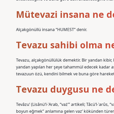
Mütevazi insana ne d
Alçakgönüllü insana “HUMEST” denir.
Tevazu sahibi olma 
Tevazu, alçakgönüllülük demektir. Bir yandan kibir, k
yandan yapılan her şeye tahammül edecek kadar aşı
tevazuun özü, kendini bilmek ve buna göre hareket
Tevazu duygusu ne 
Tevâzu‘ (Lisânü‘l-ʿArab, “vażʿ” artikeli; Tâcü‘l-ʿarûs, 
boyun eğmek” anlamına gelen vaz‘ kökünden türemiş 