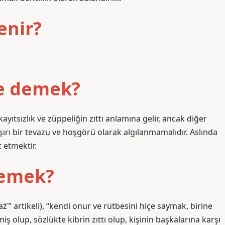
enir?
ne demek?
ayıtsızlık ve züppeliğin zıttı anlamına gelir, ancak diğer
rı bir tevazu ve hoşgörü olarak algılanmamalıdır. Aslında
 etmektir.
demek?
“vażʿ” artikeli), “kendi onur ve rütbesini hiçe saymak, birine
olup, sözlükte kibrin zıttı olup, kişinin başkalarına karşı