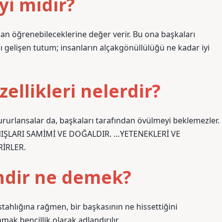
yi mıdır?
dan öğrenebileceklerine değer verir. Bu ona başkaları
şı gelişen tutum; insanların alçakgönüllülüğü ne kadar iyi
ellikleri nelerdir?
ururlansalar da, başkaları tarafından övülmeyi beklemezler.
IŞLARI SAMİMİ VE DOĞALDIR. …YETENEKLERİ VE
İRLER.
endir ne demek?
tahlığına rağmen, bir başkasının ne hissettiğini
ak bencillik olarak adlandırılır.