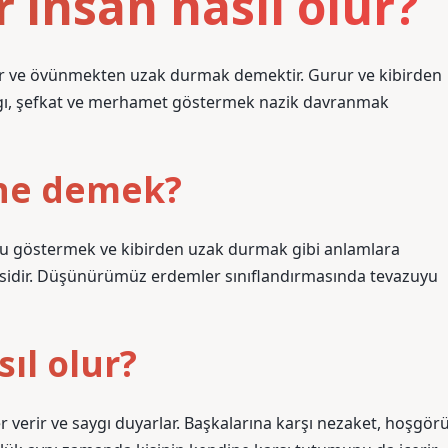
r insan nasıl olur?
bir ve övünmekten uzak durmak demektir. Gurur ve kibirden
ygı, şefkat ve merhamet göstermek nazik davranmak
 ne demek?
zu göstermek ve kibirden uzak durmak gibi anlamlara
 tersidir. Düşünürümüz erdemler sınıflandırmasında tevazuyu
ıl olur?
r verir ve saygı duyarlar. Başkalarına karşı nezaket, hoşgör