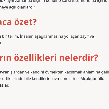
ülük aynı zamanda kişinin kendine karşı tutumunu da içerir.
meye açık olanlardır.
ca özet?
ir terim. İnsanın aşağılanmasına yol açan zayıf ve
m.
ın özellikleri nelerdir?
 davranışlardan ve kendini övmekten kaçınmak anlamına gelir
de ettiklerinde bile kendilerini övmemeleridir. Alçakgönüllü
zlar.