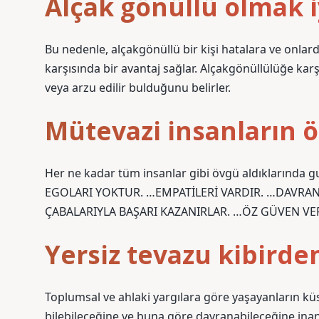
Alçak gönüllü olmak i
Bu nedenle, alçakgönüllü bir kişi hatalara ve onlar
karşısında bir avantaj sağlar. Alçakgönüllülüğe kar
veya arzu edilir bulduğunu belirler.
Mütevazi insanların öz
Her ne kadar tüm insanlar gibi övgü aldıklarında g
EGOLARI YOKTUR. …EMPATİLERİ VARDIR. …DAVRAN
ÇABALARIYLA BAŞARI KAZANIRLAR. …ÖZ GÜVEN VER
Yersiz tevazu kibird
Toplumsal ve ahlaki yargılara göre yaşayanların küs
bilebileceğine ve buna göre davranabileceğine inanm