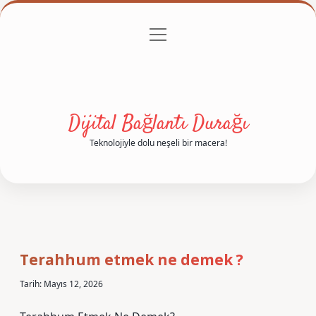
menüyü
Anasayfa
Gizlilik Politikası
Yasal Uyarı
aç
Hakkımızda
Dijital Bağlantı Durağı
Teknolojiyle dolu neşeli bir macera!
Terahhum etmek ne demek ?
Tarih: Mayıs 12, 2026