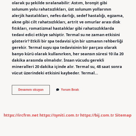
olarak şu şekilde sıralanabilir: Astım, bronşit gibi
solunum yolu rahatsızlıkları, üst solunum yollarının
alerjik hastalıkları, nefes darlığı, sedef hastalığı, egzama,
akne gibi cilt rahatsızlıkları, artrit ve omurlar arası disk
fıtıkları, romatizmal hastalıklar gibi rahatsızlıklarda
tedavi edici etkiye sahiptir. Termal su ne zaman etkisini
gösterir? Etkili bir spa tedavisi için bir uzmanın rehberliği
gerekir. Termal suyu spa tedavisinin bir parçası olarak
banyo kürü olarak kullanırken, her seansın süresi 10 ila 20
dakika arasında olmalıdır. İnsan vücudu gerekli
mineralleri 20 dakika içinde alır. Termal su, 48 saat sonra
vücut üzerindeki etkisini kaybeder. Termal…
Termal
Devamını okuyun
Yorum Bırak
Ne
Işe
Yarar
https://ircfrm.net
https://syniti.com.tr
https://bij.com.tr
Sitemap