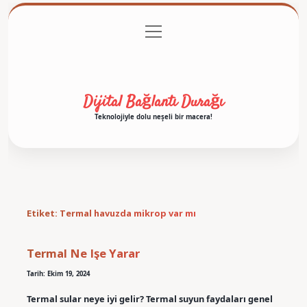
menüyü
Anasayfa
Gizlilik Politikası
Yasal Uyarı
aç
Hakkımızda
Dijital Bağlantı Durağı
Teknolojiyle dolu neşeli bir macera!
Etiket:
Termal havuzda mikrop var mı
Termal Ne Işe Yarar
Tarih: Ekim 19, 2024
Termal sular neye iyi gelir? Termal suyun faydaları genel