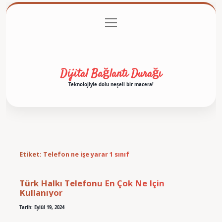
menüyü
Anasayfa
Gizlilik Politikası
Yasal Uyarı
aç
Hakkımızda
Dijital Bağlantı Durağı
Teknolojiyle dolu neşeli bir macera!
Etiket:
Telefon ne işe yarar 1 sınıf
Türk Halkı Telefonu En Çok Ne Için
Kullanıyor
Tarih: Eylül 19, 2024