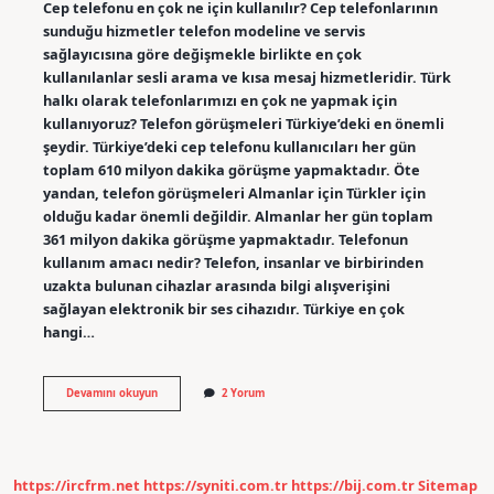
Cep telefonu en çok ne için kullanılır? Cep telefonlarının
sunduğu hizmetler telefon modeline ve servis
sağlayıcısına göre değişmekle birlikte en çok
kullanılanlar sesli arama ve kısa mesaj hizmetleridir. Türk
halkı olarak telefonlarımızı en çok ne yapmak için
kullanıyoruz? Telefon görüşmeleri Türkiye’deki en önemli
şeydir. Türkiye’deki cep telefonu kullanıcıları her gün
toplam 610 milyon dakika görüşme yapmaktadır. Öte
yandan, telefon görüşmeleri Almanlar için Türkler için
olduğu kadar önemli değildir. Almanlar her gün toplam
361 milyon dakika görüşme yapmaktadır. Telefonun
kullanım amacı nedir? Telefon, insanlar ve birbirinden
uzakta bulunan cihazlar arasında bilgi alışverişini
sağlayan elektronik bir ses cihazıdır. Türkiye en çok
hangi…
Türk
Devamını okuyun
2 Yorum
Halkı
Telefonu
En
Çok
Ne
https://ircfrm.net
https://syniti.com.tr
https://bij.com.tr
Sitemap
Için