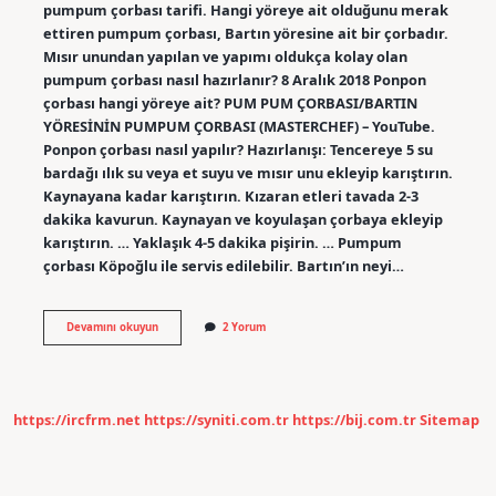
pumpum çorbası tarifi. Hangi yöreye ait olduğunu merak
ettiren pumpum çorbası, Bartın yöresine ait bir çorbadır.
Mısır unundan yapılan ve yapımı oldukça kolay olan
pumpum çorbası nasıl hazırlanır? 8 Aralık 2018 Ponpon
çorbası hangi yöreye ait? PUM PUM ÇORBASI/BARTIN
YÖRESİNİN PUMPUM ÇORBASI (MASTERCHEF) – YouTube.
Ponpon çorbası nasıl yapılır? Hazırlanışı: Tencereye 5 su
bardağı ılık su veya et suyu ve mısır unu ekleyip karıştırın.
Kaynayana kadar karıştırın. Kızaran etleri tavada 2-3
dakika kavurun. Kaynayan ve koyulaşan çorbaya ekleyip
karıştırın. … Yaklaşık 4-5 dakika pişirin. … Pumpum
çorbası Köpoğlu ile servis edilebilir. Bartın’ın neyi…
Ponpon
Devamını okuyun
2 Yorum
Çorbası
Nedir
https://ircfrm.net
https://syniti.com.tr
https://bij.com.tr
Sitemap