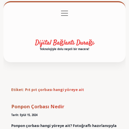
menüyü
Anasayfa
Gizlilik Politikası
Yasal Uyarı
aç
Hakkımızda
Dijital Bağlantı Durağı
Teknolojiyle dolu neşeli bir macera!
Etiket:
Pıt pıt çorbası hangi yöreye ait
Ponpon Çorbası Nedir
Tarih: Eylül 15, 2024
Ponpon çorbası hangi yöreye ait? Fotoğraflı hazırlanışıyla