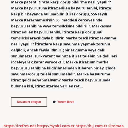
Marka patent itiraza karşı görüş bildirme nasıl yapılır?
Marka başvurusuna itiraz edilen başvuru sahibi, itiraza
karşı bir beyanda bulunabilir. İtiraz görüşü, 556 sayılı
Marka Kararnamesi’nin 36. maddesi çerçevesinde
başvuru sahibine veya temsilcisine bildirilir. Markasına
itiraz edilen başvuru sahibi, itiraza karşı görüşünü
temsilcisi aracılığıyla bildirir. Marka tescil itiraz savunma
nasıl yapılır? İtirazlara karşı savunma yapmak zorunlu
değildir, ancak faydalıdır. Hiçbir savunma veya delil
sunulmazsa, TürkPatent yalnızca itiraz talebini ve delilleri
inceleyerek karar verecektir. Marka itirazının marka
başvurusu sahibine bildirilmesinden itibaren bir ay içinde
savunma/görüş talebi sunulmalıdır. Marka başvuruma
itiraz geldi ne yapmalıyım? Marka tescil başvurusunda
bulunan kişi, itiraz üzerine verilen ret…
Marka
Devamını okuyun
Yorum Bırak
Yayıma
Itiraza
Karşı
Görüş
Bildirme
https://ircfrm.net
https://syniti.com.tr
https://bij.com.tr
Sitemap
Nasıl