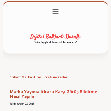
menüyü
Anasayfa
Gizlilik Politikası
Yasal Uyarı
aç
Hakkımızda
Dijital Bağlantı Durağı
Teknolojiyle dolu neşeli bir macera!
Etiket:
Marka itiraz ücreti ne kadar
Marka Yayıma Itiraza Karşı Görüş Bildirme
Nasıl Yapılır
Tarih: Aralık 22, 2024