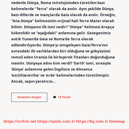
nedenle Dünya, Roma mitolojisinden türetilen bazı
kelimelerde “Terra” olarak da anılır. Aynı şekilde Dünya,
bazı dillerde ve inançlarda Gaia olarak da anılır. Örneğin,
“Ana Dünya” kelimesinin orijinal hali Terra Mater olarak
bilinir. Dünyanın ilk ismi nedir? “Dünya” kelimesi Arapça
kökenlidir ve “aşağıdaki” anlamına gelir. Gezegenimiz
antik Yunan’da Gaia ve Roma’da Terra olarak
adlandırılıyordu. Dünya’yı simgeleyen Gaia/Terra’nın
evrendeki ilk varlıklardan biri olduğuna ve gökyüzünü
temsil eden Uranüs ile birleşerek Titanları doğurduğuna
inanılır. Dünyaya adını kim verdi? ‘Earth’ ismi, sırasıyla
‘dünya’ anlamına gelen İngilizce ve Almanca
‘eor(th)e/ertha’ ve ‘erde’ kelimelerinden türetilmiştir.
Ancak, sapın yaratıcısı…
Dünyanın
Devamını okuyun
14 Yorum
Gerçek
Adı
Nedir
https://ircfrm.net
https://syniti.com.tr
https://bij.com.tr
Sitemap