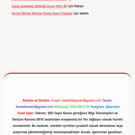
Suyun Azalması Bebeğe Zarar Verir Mi
için
Hakan
Secret Words Kelime Oyunu Nasıl Oynanır
için
admin
betexper
Reklam ve İletişim:
E-mail:
backlinkpaneli@gmail.com
Teams:
forumhizmeti@gmail.com
Whatsapp: 0262 606 0 726
Telegram: @karabul
Yasal Uyarı:
Sitemiz, 5651 Sayılı Kanun gereğince Bilgi Teknolojileri ve
İletişim Kurumu (BTK) tarafından onaylanmış bir Yer Sağlayıcı olarak hizmet
vermektedir. Bu nedenle, sitedeki içerikleri proaktif olarak denetleme veya
araştırma yükümlülüğümüz bulunmamaktadır. Ancak, üyelerimiz yazdıkları