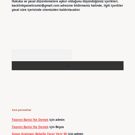
Hukuka ve yasal düzenlemelere aykırı olduğunu düşündüğünüz içerikleri,
backlinkpanelicomtr@gmail.com
adresine bildirmeniz halinde, ilgili içerikler
yasal süre içerisinde sitemizden kaldırılacaktır.
Arama
Son yorumlar
Yapının Banisi Ne Demek
için
admin
Yapının Banisi Ne Demek
için
Beyza
Suyun Azalması Bebeğe Zarar Verir Mi
için
admin