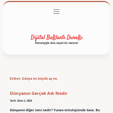
menüyü
Anasayfa
Gizlilik Politikası
Yasal Uyarı
aç
Hakkımızda
Dijital Bağlantı Durağı
Teknolojiyle dolu neşeli bir macera!
Etiket:
Dünya mı büyük ay mı
Dünyanın Gerçek Adı Nedir
Tarih: Ekim 2, 2024
Dünyanın diğer ismi nedir? Yunan mitolojisinde Gaia. Bu