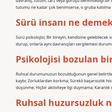
davranış, tutum, tarz veya görüşü benimsediği bir d
tutumu ne kadar çok benimserse, o gruba katılma ol
Sürü insanı ne deme
Sürü psikolojisi; Bir bireyin, kendisine gelebilecek
durup, onlarla aynı davranışları sergilemesi durumu
Psikolojisi bozulan bir
Ruhsal durumunuzun bozulduğunun genel belirtileri 
kaybı; Zorluklardan korkma; Sürekli başarısızlık hiss
düşünme; Hiçbir aktiviteye ilgi duymama; Karanlık d
Ruhsal huzursuzluk n