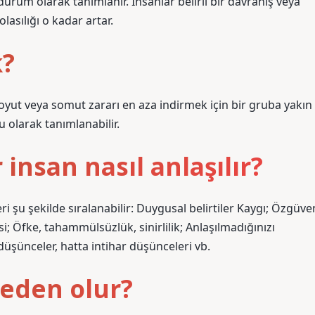
urum olarak tanımlanır. İnsanlar belirli bir davranış veya
asılığı o kadar artar.
k?
 soyut veya somut zararı en aza indirmek için bir gruba yakın
 olarak tanımlanabilir.
 insan nasıl anlaşılır?
şu şekilde sıralanabilir: Duygusal belirtiler Kaygı; Özgüve
i; Öfke, tahammülsüzlük, sinirlilik; Anlaşılmadığınızı
üşünceler, hatta intihar düşünceleri vb.
eden olur?