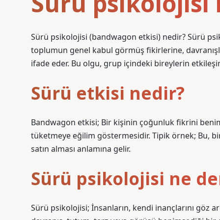
Sürü psikolojisi
Sürü psikolojisi (bandwagon etkisi) nedir? Sürü psiko
toplumun genel kabul görmüş fikirlerine, davranışl
ifade eder. Bu olgu, grup içindeki bireylerin etkileş
Sürü etkisi nedir?
Bandwagon etkisi; Bir kişinin çoğunluk fikrini benim
tüketmeye eğilim göstermesidir. Tipik örnek; Bu, b
satın alması anlamına gelir.
Sürü psikolojisi ne 
Sürü psikolojisi; İnsanların, kendi inançlarını göz 