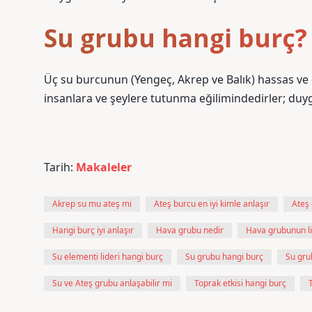
Su grubu hangi burç?
Üç su burcunun (Yengeç, Akrep ve Balık) hassas ve 
insanlara ve şeylere tutunma eğilimindedirler; duyg
Tarih:
Makaleler
Akrep su mu ateş mi
Ateş burcu en iyi kimle anlaşır
Ateş 
Hangi burç iyi anlaşır
Hava grubu nedir
Hava grubunun li
Su elementi lideri hangi burç
Su grubu hangi burç
Su gru
Su ve Ateş grubu anlaşabilir mi
Toprak etkisi hangi burç