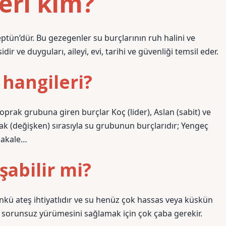
eri kim?
eptün’dür. Bu gezegenler su burçlarının ruh halini ve
ir ve duyguları, aileyi, evi, tarihi ve güvenliği temsil eder.
hangileri?
oprak grubuna giren burçlar Koç (lider), Aslan (sabit) ve
aşak (değişken) sırasıyla su grubunun burçlarıdır; Yengeç
 makale…
şabilir mi?
r çünkü ateş ihtiyatlıdır ve su henüz çok hassas veya küskün
n sorunsuz yürümesini sağlamak için çok çaba gerekir.