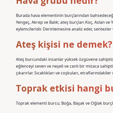
Hava grubu nedir?
Burada hava elementinin burçlarından bahsedeceğiz. 
Yengeç, Akrep ve Balık; ateş burçları Koç, Aslan ve Y
eylemcileridir. Derinlemesine analiz eder, sentezler v
Ateş kişisi ne demek?
Ateş burcundaki insanlar yüksek özgüvene sahiptir, ot
eğlenceyi seven ve neşeli ve canlı bir mizaca sahiptir
çıkarırlar. Sıcaklıkları ve coşkuları, etraflarındakil
Toprak etkisi hangi b
Toprak elementi burcu; Boğa, Başak ve Oğlak burçl