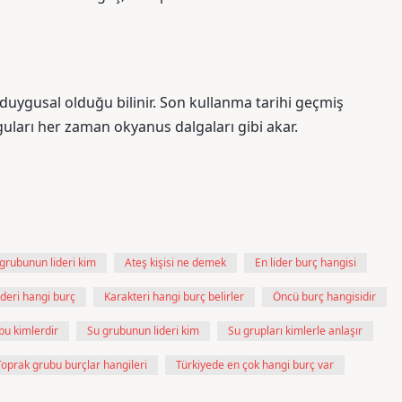
duygusal olduğu bilinir. Son kullanma tarihi geçmiş
uları her zaman okyanus dalgaları gibi akar.
grubunun lideri kim
Ateş kişisi ne demek
En lider burç hangisi
deri hangi burç
Karakteri hangi burç belirler
Öncü burç hangisidir
bu kimlerdir
Su grubunun lideri kim
Su grupları kimlerle anlaşır
Toprak grubu burçlar hangileri
Türkiyede en çok hangi burç var