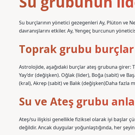
Su grubunun lid
Su burçlarının yönetici gezegenleri Ay, Plüton ve N
davranışlarını etkiler. Ay, Yengeç burcunun yöneticisid
Toprak grubu burçlar 
Astrolojide, aşağıdaki burçlar ateş grubuna girer: T
Yay’dır (değişken). Oğlak (lider), Boğa (sabit) ve B
(kral), Akrep (sabit) ve Balık (değişken)Daha fazla
Su ve Ateş grubu anla
Ateş/su ilişkisi genellikle fiziksel olarak iyi başla
değildir. Ancak duygular yoğunlaştığında, her şeyi