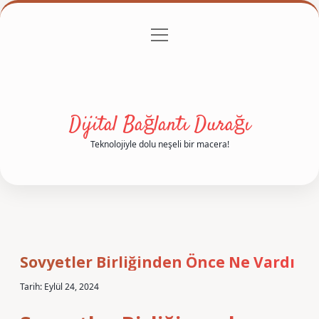
menüyü
Anasayfa
Gizlilik Politikası
Yasal Uyarı
aç
Hakkımızda
Dijital Bağlantı Durağı
Teknolojiyle dolu neşeli bir macera!
Sovyetler Birliğinden Önce Ne Vardı
Tarih: Eylül 24, 2024