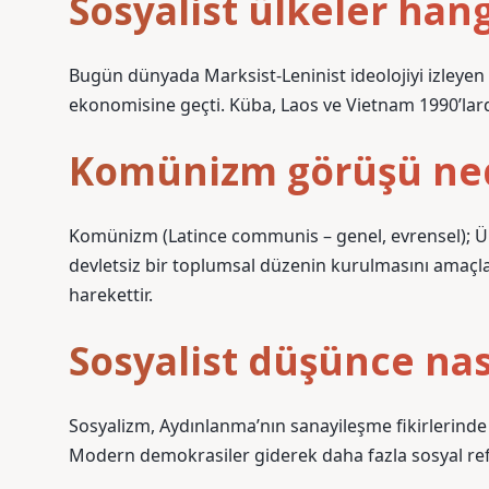
Sosyalist ülkeler hang
Bugün dünyada Marksist-Leninist ideolojiyi izleyen s
ekonomisine geçti. Küba, Laos ve Vietnam 1990’lard
Komünizm görüşü ne
Komünizm (Latince communis – genel, evrensel); Üret
devletsiz bir toplumsal düzenin kurulmasını amaçla
harekettir.
Sosyalist düşünce nası
Sosyalizm, Aydınlanma’nın sanayileşme fikirlerinde 
Modern demokrasiler giderek daha fazla sosyal r