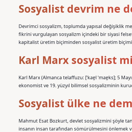
Sosyalist devrim ne 
Devrimci sosyalizm, toplumda yapısal değişiklik m
fikrini vurgulayan sosyalizm içindeki bir siyasi fels
kapitalist üretim biçiminden sosyalist üretim biçim
Karl Marx sosyalist m
Karl Marx (Almanca telaffuzu: [ˈkaɐ̯l ˈmaɐ̯ks]; 5 May
ekonomist ve 19. yüzyıl bilimsel sosyalizminin kur
Sosyalist ülke ne de
Mahmut Esat Bozkurt, devlet sosyalizmini şöyle tanı
insanın insan tarafından sömürülmesini önlemek v