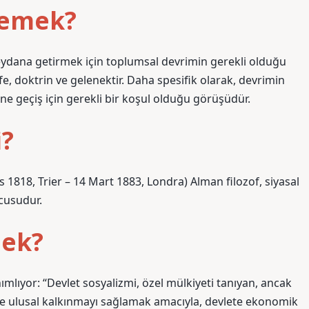
demek?
eydana getirmek için toplumsal devrimin gerekli olduğu
efe, doktrin ve gelenektir. Daha spesifik olarak, devrimin
ine geçiş için gerekli bir koşul olduğu görüşüdür.
i?
ıs 1818, Trier – 14 Mart 1883, Londra) Alman filozof, siyasal
ucusudur.
mek?
mlıyor: “Devlet sosyalizmi, özel mülkiyeti tanıyan, ancak
e ulusal kalkınmayı sağlamak amacıyla, devlete ekonomik