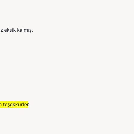
az eksik kalmış.
in teşekkürler
.