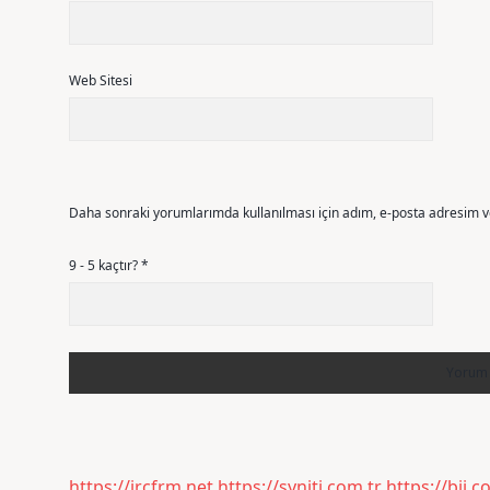
Web Sitesi
Daha sonraki yorumlarımda kullanılması için adım, e-posta adresim ve
9 - 5 kaçtır?
*
https://ircfrm.net
https://syniti.com.tr
https://bij.c