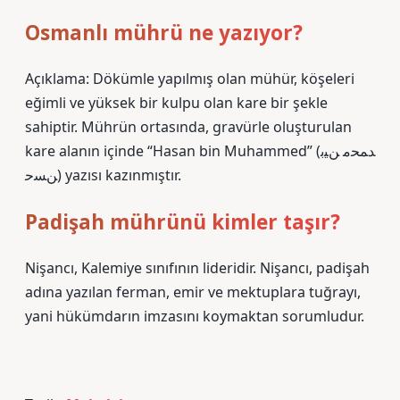
Osmanlı mührü ne yazıyor?
Açıklama: Dökümle yapılmış olan mühür, köşeleri
eğimli ve yüksek bir kulpu olan kare bir şekle
sahiptir. Mührün ortasında, gravürle oluşturulan
kare alanın içinde “Hasan bin Muhammed” (ﺪﻤﺤﻣ ﻦﯿﺑ
ﻦﺴﺣ) yazısı kazınmıştır.
Padişah mührünü kimler taşır?
Nişancı, Kalemiye sınıfının lideridir. Nişancı, padişah
adına yazılan ferman, emir ve mektuplara tuğrayı,
yani hükümdarın imzasını koymaktan sorumludur.