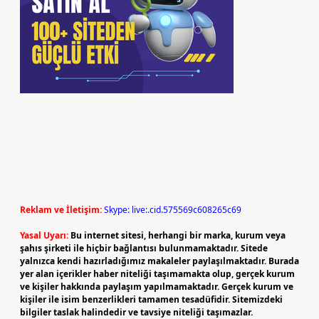
Reklam ve İletişim:
Skype: live:.cid.575569c608265c69
Yasal Uyarı:
Bu internet sitesi, herhangi bir marka, kurum veya
şahıs şirketi ile hiçbir bağlantısı bulunmamaktadır. Sitede
yalnızca kendi hazırladığımız makaleler paylaşılmaktadır. Burada
yer alan içerikler haber niteliği taşımamakta olup, gerçek kurum
ve kişiler hakkında paylaşım yapılmamaktadır. Gerçek kurum ve
kişiler ile isim benzerlikleri tamamen tesadüfidir. Sitemizdeki
bilgiler taslak halindedir ve tavsiye niteliği taşımazlar.