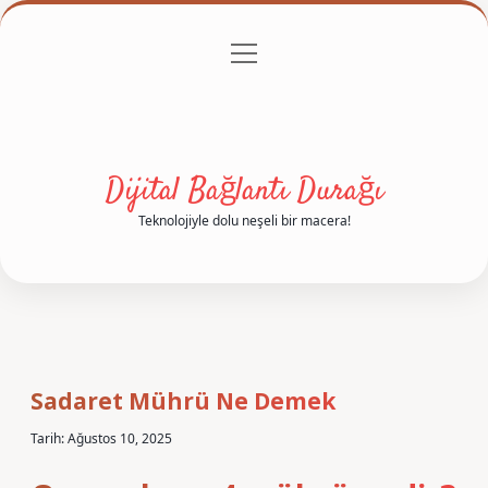
menüyü
Anasayfa
Gizlilik Politikası
Yasal Uyarı
aç
Hakkımızda
Dijital Bağlantı Durağı
Teknolojiyle dolu neşeli bir macera!
Sadaret Mührü Ne Demek
Tarih: Ağustos 10, 2025