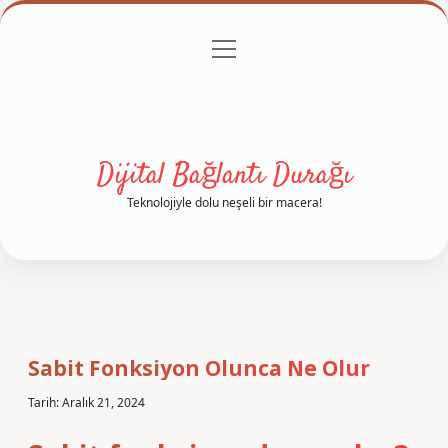
menüyü
Anasayfa
Gizlilik Politikası
Yasal Uyarı
aç
Hakkımızda
Dijital Bağlantı Durağı
Teknolojiyle dolu neşeli bir macera!
Sabit Fonksiyon Olunca Ne Olur
Tarih: Aralık 21, 2024