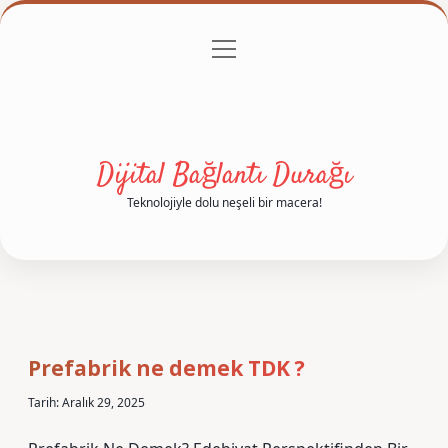
menüyü
Anasayfa
Gizlilik Politikası
Yasal Uyarı
aç
Hakkımızda
Dijital Bağlantı Durağı
Teknolojiyle dolu neşeli bir macera!
Prefabrik ne demek TDK ?
Tarih: Aralık 29, 2025