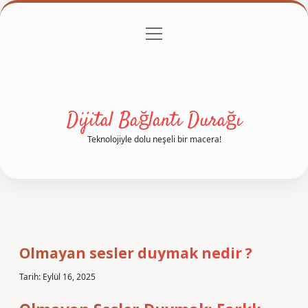
menüyü
Anasayfa
Gizlilik Politikası
Yasal Uyarı
aç
Hakkımızda
Dijital Bağlantı Durağı
Teknolojiyle dolu neşeli bir macera!
Olmayan sesler duymak nedir ?
Tarih: Eylül 16, 2025