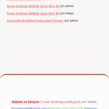
Suyun Azalması Bebeğe Zarar Verir Mi
için
admin
Suyun Azalması Bebeğe Zarar Verir Mi
için
Hakan
Secret Words Kelime Oyunu Nasıl Oynanır
için
admin
exper
Reklam ve İletişim:
E-mail:
backlinkpaneli@gmail.com
Teams:
forumhizmeti@gmail.com
Whatsapp: 0262 606 0 726
Telegram: