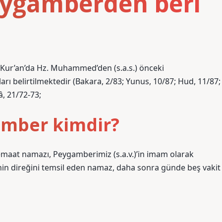
ygamberden beri
Kur’an’da Hz. Muhammed’den (s.a.s.) önceki
 belirtilmektedir (Bakara, 2/83; Yunus, 10/87; Hud, 11/87;
â, 21/72-73;
amber kimdir?
 cemaat namazı, Peygamberimiz (s.a.v.)’in imam olarak
dinin direğini temsil eden namaz, daha sonra günde beş vakit