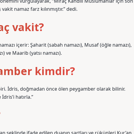
 önemini vurgulayarak, “Miraç Kandili Müslümanlar için son
akit namaz farz kılınmıştır.” dedi.
ç vakit?
namazı içerir: Şaharit (sabah namazı), Musaf (öğle namazı),
ı) ve Maarib (yatsı namazı).
amber kimdir?
ri. İdris, doğmadan önce ölen peygamber olarak bilinir.
dris’i hatırla.”
?
an şeklinde ifade edilen duanın şartları ve rükünleri Kur’an