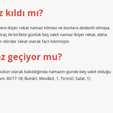
kıldı mı?
re ikişer rekat namaz kılması ve bunlara abdestli olmaya
raç ile birlikte günlük beş vakit namaz ikişer rekat, daha
 dörder rekat olarak farz kılınmıştır.
z geçiyor mu?
r bütün olarak bakıldığında namazın günde beş vakit olduğu
m 30/17-18; Buhârî, Mevâkit, 1, Tirmizî, Salat, 1)