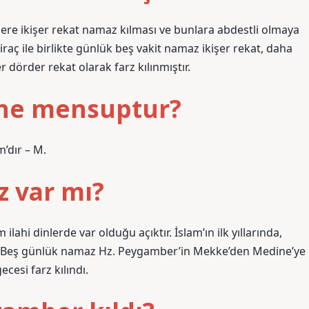
re ikişer rekat namaz kılması ve bunlara abdestli olmaya
raç ile birlikte günlük beş vakit namaz ikişer rekat, daha
 dörder rekat olarak farz kılınmıştır.
ne mensuptur?
’dır – M.
 var mı?
lahi dinlerde var olduğu açıktır. İslam’ın ilk yıllarında,
dı. Beş günlük namaz Hz. Peygamber’in Mekke’den Medine’ye
cesi farz kılındı.