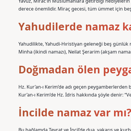
Yavuz, Mirac’ın Müslümanlara getirdiği hediyelerin
derece önemlidir. Miraç gecesi, tüm ümmet için beş v
Yahudilerde namaz ka
Yahudilikte, Yahudi-Hıristiyan geleneği beş günlük 
Minha (ikindi namazı), Neilat Şerarim (akşam namaz
Doğmadan ölen peyg
Hz. Kur’an-ı Kerim’de adı geçen peygamberlerden bi
Kur’an-ı Kerim’de Hz. İdris hakkında şöyle denir: “Ve İ
İncilde namaz var mı
Bu bağlamda Tevrat ve İncil’de dua, yakarış ve kurb