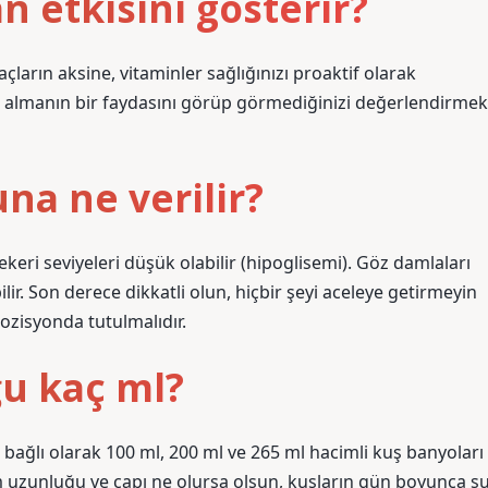
 etkisini gösterir?
çların aksine, vitaminler sağlığınızı proaktif olarak
in almanın bir faydasını görüp görmediğinizi değerlendirmek
a ne verilir?
keri seviyeleri düşük olabilir (hipoglisemi). Göz damlaları
ilir. Son derece dikkatli olun, hiçbir şeyi aceleye getirmeyin
pozisyonda tutulmalıdır.
u kaç ml?
 bağlı olarak 100 ml, 200 ml ve 265 ml hacimli kuş banyoları
 uzunluğu ve çapı ne olursa olsun, kuşların gün boyunca s