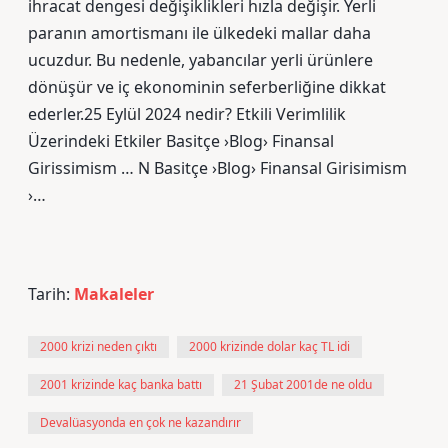
ihracat dengesi değişiklikleri hızla değişir. Yerli
paranın amortismanı ile ülkedeki mallar daha
ucuzdur. Bu nedenle, yabancılar yerli ürünlere
dönüşür ve iç ekonominin seferberliğine dikkat
ederler.25 Eylül 2024 nedir? Etkili Verimlilik
Üzerindeki Etkiler Basitçe ›Blog› Finansal
Girissimism … N Basitçe ›Blog› Finansal Girisimism
›…
Tarih:
Makaleler
2000 krizi neden çıktı
2000 krizinde dolar kaç TL idi
2001 krizinde kaç banka battı
21 Şubat 2001de ne oldu
Devalüasyonda en çok ne kazandırır