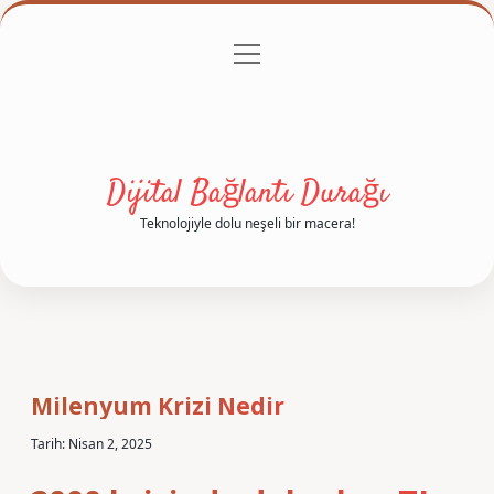
menüyü
Anasayfa
Gizlilik Politikası
Yasal Uyarı
aç
Hakkımızda
Dijital Bağlantı Durağı
Teknolojiyle dolu neşeli bir macera!
Milenyum Krizi Nedir
Tarih: Nisan 2, 2025