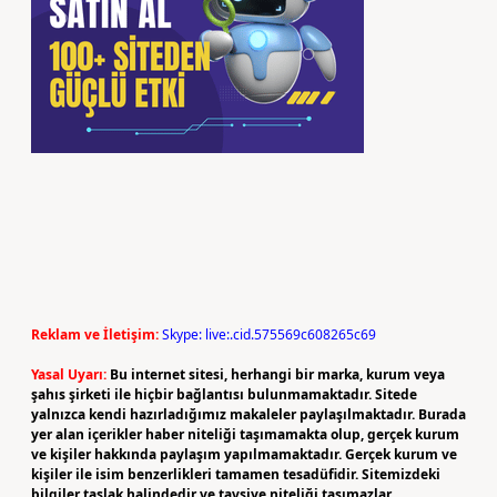
Reklam ve İletişim:
Skype: live:.cid.575569c608265c69
Yasal Uyarı:
Bu internet sitesi, herhangi bir marka, kurum veya
şahıs şirketi ile hiçbir bağlantısı bulunmamaktadır. Sitede
yalnızca kendi hazırladığımız makaleler paylaşılmaktadır. Burada
yer alan içerikler haber niteliği taşımamakta olup, gerçek kurum
ve kişiler hakkında paylaşım yapılmamaktadır. Gerçek kurum ve
kişiler ile isim benzerlikleri tamamen tesadüfidir. Sitemizdeki
bilgiler taslak halindedir ve tavsiye niteliği taşımazlar.