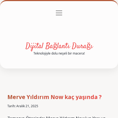
menüyü
Anasayfa
Gizlilik Politikası
Yasal Uyarı
aç
Hakkımızda
Dijital Bağlantı Durağı
Teknolojiyle dolu neşeli bir macera!
Merve Yıldırım Now kaç yaşında ?
Tarih: Aralık 21, 2025